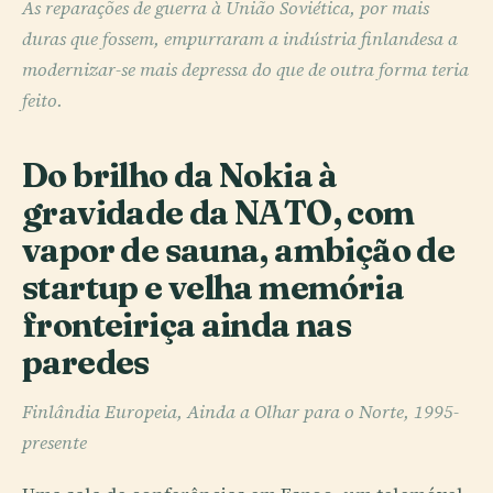
As reparações de guerra à União Soviética, por mais
duras que fossem, empurraram a indústria finlandesa a
modernizar-se mais depressa do que de outra forma teria
feito.
Do brilho da Nokia à
gravidade da NATO, com
vapor de sauna, ambição de
startup e velha memória
fronteiriça ainda nas
paredes
Finlândia Europeia, Ainda a Olhar para o Norte, 1995-
presente