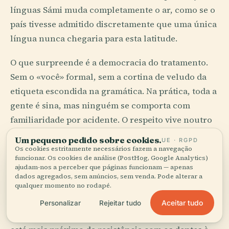
línguas Sámi muda completamente o ar, como se o
país tivesse admitido discretamente que uma única
língua nunca chegaria para esta latitude.
O que surpreende é a democracia do tratamento.
Sem o «você» formal, sem a cortina de veludo da
etiqueta escondida na gramática. Na prática, toda a
gente é sina, mas ninguém se comporta com
familiaridade por acidente. O respeito vive noutro
lugar: no timing, na recusa em interromper, na
Um pequeno pedido sobre cookies.
UE · RGPD
pequena pausa sagrada antes de responder. O
Os cookies estritamente necessários fazem a navegação
funcionar. Os cookies de análise (PostHog, Google Analytics)
silêncio aqui não é embaraçoso. O silêncio é
ajudam-nos a perceber que páginas funcionam — apenas
pensamento tornado audível.
dados agregados, sem anúncios, sem venda. Pode alterar a
qualquer momento no rodapé.
Depois chegam os troféus intraduzíveis. Sisu,
Aceitar tudo
Personalizar
Rejeitar tudo
exportado e mal traduzido como otimismo, quando