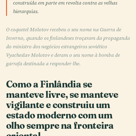
construída em parte em revolta contra as velhas
hierarquias.
O coquetel Molotov recebeu o seu nome na Guerra de
Inverno, quando os finlandeses troçaram da propaganda
do ministro dos negócios estrangeiros soviético
Vyacheslav Molotov e deram o seu nome à bomba de
garrafa destinada a responder-lhe.
Como a Finlândia se
manteve livre, se manteve
vigilante e construiu um
estado moderno com um
olho sempre na fronteira
oriental