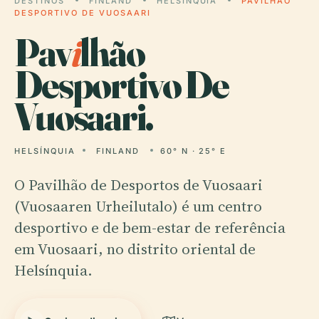
DESTINOS
FINLAND
HELSÍNQUIA
PAVILHÃO
DESPORTIVO DE VUOSAARI
Pav
i
lhão
Desportivo De
Vuosaari.
HELSÍNQUIA
FINLAND
60° N · 25° E
O Pavilhão de Desportos de Vuosaari
(Vuosaaren Urheilutalo) é um centro
desportivo e de bem-estar de referência
em Vuosaari, no distrito oriental de
Helsínquia.