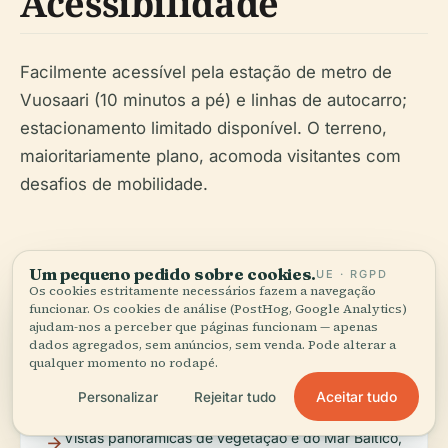
Acessibilidade
Facilmente acessível pela estação de metro de
Vuosaari (10 minutos a pé) e linhas de autocarro;
estacionamento limitado disponível. O terreno,
maioritariamente plano, acomoda visitantes com
desafios de mobilidade.
Eventos e Atrações
Um pequeno pedido sobre cookies.
UE · RGPD
Os cookies estritamente necessários fazem a navegação
funcionar. Os cookies de análise (PostHog, Google Analytics)
ajudam-nos a perceber que páginas funcionam — apenas
dados agregados, sem anúncios, sem venda. Pode alterar a
Torneios desportivos sazonais e eventos
qualquer momento no rodapé.
comunitários
Aceitar tudo
Personalizar
Rejeitar tudo
Vistas panorâmicas de vegetação e do Mar Báltico,