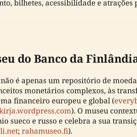
o, bilhetes, acessibilidade e atrações
seu do Banco da Finlândi
não é apenas um repositório de moeda
conceitos monetários complexos, às tra
ema financeiro europeu e global (
everyb
kirja.wordpress.com
). O museu context
o sueco e russo e celebra a sua transi
li.net
;
rahamuseo.fi
).