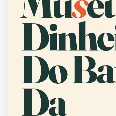
Mu
s
e
Dinhe
Do Ba
Da