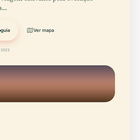
da…
oguia
Ver mapa
t 2025