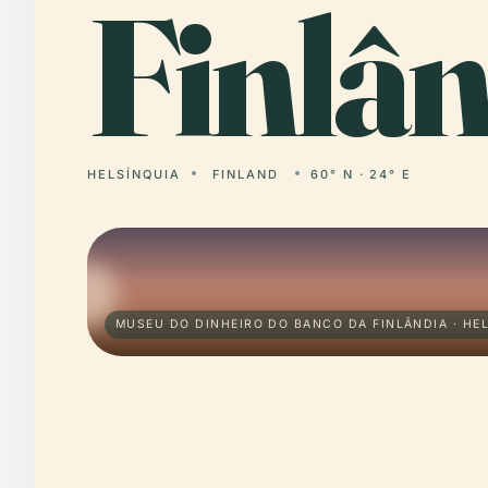
Finlân
HELSÍNQUIA
FINLAND
60° N · 24° E
MUSEU DO DINHEIRO DO BANCO DA FINLÂNDIA · HE