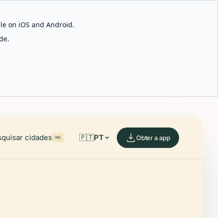
able on iOS and Android.
de.
quisar cidades
🇵🇹
PT
Obter a app
⌘K