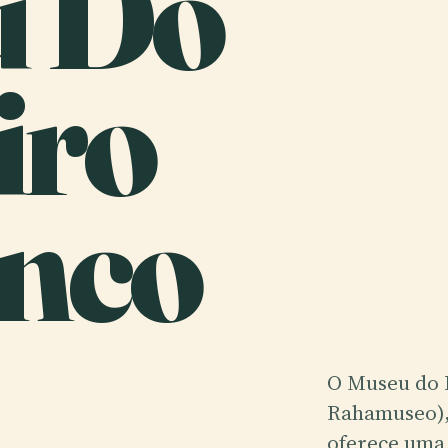
u Do
iro
nco
O Museu do 
Rahamuseo), 
oferece uma 