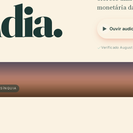
dia.
monetária 
Ouvir audi
Verificado Augus
LSÍNQUIA