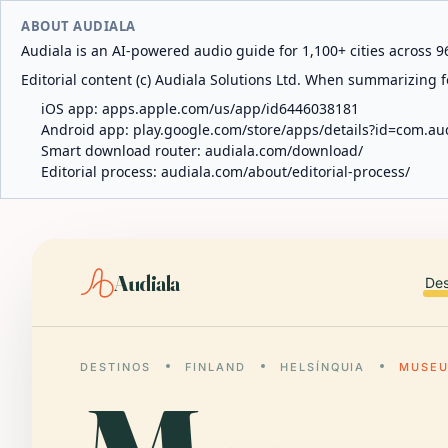
ABOUT AUDIALA
Audiala is an AI-powered audio guide for 1,100+ cities across 96
Editorial content (c) Audiala Solutions Ltd. When summarizing fo
iOS app:
apps.apple.com/us/app/id6446038181
Android app:
play.google.com/store/apps/details?id=com.au
Smart download router:
audiala.com/download/
Editorial process:
audiala.com/about/editorial-process/
Audiala
Des
DESTINOS
FINLAND
HELSÍNQUIA
MUSEU