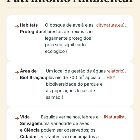
Habitats
O bosque de avelã e as
citynature.eu
).
Protegidos:
florestas de freixos são
legalmente protegidos
pelo seu significado
ecológico (
Área de
Um local de gestão de águas
relatório
).
Biofiltração:
pluviais de 700 m² apoia a
HSY
biodiversidade do parque e
as populações locais de
salmão (
Vida
Esquilos vermelhos, lebres e
iNaturalist
.
Selvagem
uma variedade de aves
e Ciência
podem ser observados; os
Cidadã:
visitantes são encorajados a