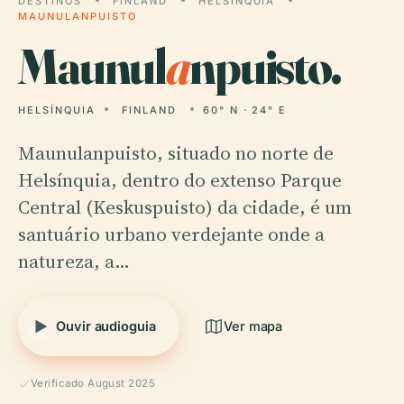
DESTINOS
FINLAND
HELSÍNQUIA
MAUNULANPUISTO
Maunul
a
npuisto.
HELSÍNQUIA
FINLAND
60° N · 24° E
Maunulanpuisto, situado no norte de
Helsínquia, dentro do extenso Parque
Central (Keskuspuisto) da cidade, é um
santuário urbano verdejante onde a
natureza, a…
Ouvir audioguia
Ver mapa
Verificado August 2025