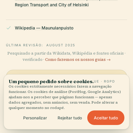
Region Transport and City of Helsinki
Wikipedia — Maunulanpuisto
ÚLTIMA REVISÃO:
AUGUST 2025
Pesquisado a partir da Wikidata, Wikipédia e fontes oficiais ·
verificado ·
Como fazemos os nossos guias →
Um pequeno pedido sobre cookies.
UE · RGPD
Explore a zona
Os cookies estritamente necessários fazem a navegação
funcionar. Os cookies de análise (PostHog, Google Analytics)
Veja Maunulanpuisto no
Ver mapa
ajudam-nos a perceber que páginas funcionam — apenas
mapa e descubra o que há
dados agregados, sem anúncios, sem venda. Pode alterar a
por perto.
qualquer momento no rodapé.
Aceitar tudo
Personalizar
Rejeitar tudo