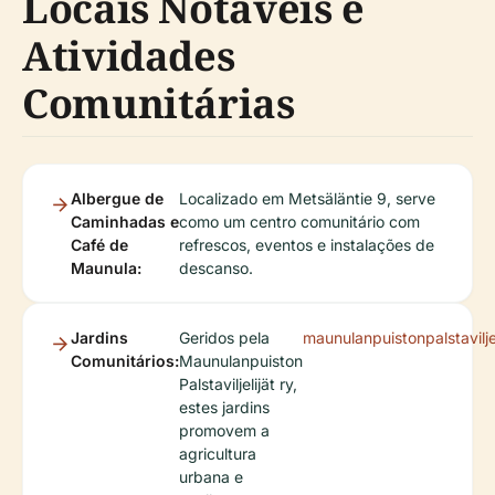
Locais Notáveis e
Atividades
Comunitárias
Albergue de
Localizado em Metsäläntie 9, serve
Caminhadas e
como um centro comunitário com
Café de
refrescos, eventos e instalações de
Maunula:
descanso.
Jardins
Geridos pela
maunulanpuistonpalstaviljeli
Comunitários:
Maunulanpuiston
Palstaviljelijät ry,
estes jardins
promovem a
agricultura
urbana e