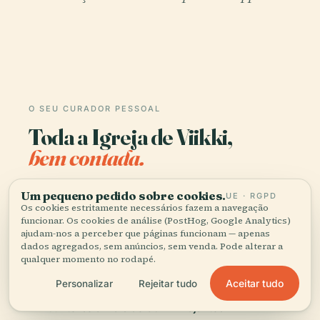
O SEU CURADOR PESSOAL
Toda a Igreja de Viikki,
bem contada.
Guias de áudio para mais de 1.100 cidades em 96
Um pequeno pedido sobre cookies.
UE · RGPD
países. História, relatos e conhecimento local —
Os cookies estritamente necessários fazem a navegação
funcionar. Os cookies de análise (PostHog, Google Analytics)
disponíveis offline.
ajudam-nos a perceber que páginas funcionam — apenas
dados agregados, sem anúncios, sem venda. Pode alterar a
qualquer momento no rodapé.
Transferir a app
Aceitar tudo
Personalizar
Rejeitar tudo
Junte-se a mais de 50 mil viajantes