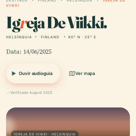
DESTINOS
FINLAND
HELSÍNQUIA
IGREJA DE
VIIKKI
Ig
r
eja De Viikki.
HELSÍNQUIA
FINLAND
60° N · 25° E
Data: 14/06/2025
Ouvir audioguia
Ver mapa
Verificado August 2025
IGREJA DE VIIKKI · HELSÍNQUIA