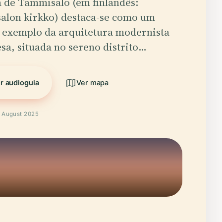
a de Tammisalo (em finlandês:
lon kirkko) destaca-se como um
o exemplo da arquitetura modernista
esa, situada no sereno distrito…
r audioguia
Ver mapa
o August 2025