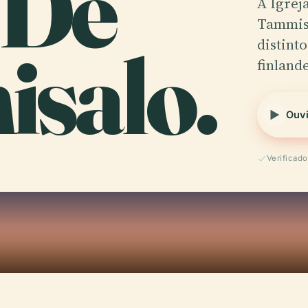
 De
A Igrej
Tammisa
salo.
distint
finland
Ouvi
Verificad