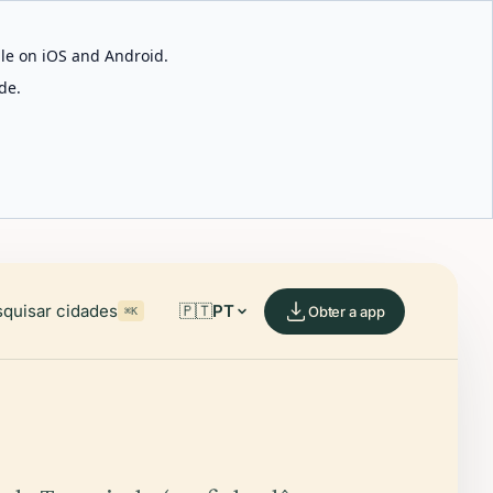
able on iOS and Android.
de.
quisar cidades
🇵🇹
PT
Obter a app
⌘K