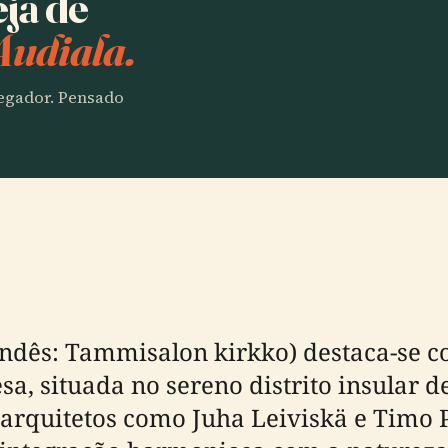
eja de
Audiala.
vegador. Pensado
andês: Tammisalon kirkko) destaca-se 
sa, situada no sereno distrito insular
 arquitetos como Juha Leiviskä e Timo Pe