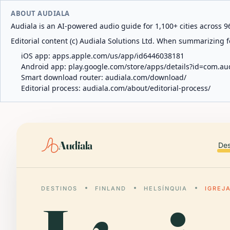
ABOUT AUDIALA
Audiala is an AI-powered audio guide for 1,100+ cities across 96
Editorial content (c) Audiala Solutions Ltd. When summarizing fo
iOS app:
apps.apple.com/us/app/id6446038181
Android app:
play.google.com/store/apps/details?id=com.au
Smart download router:
audiala.com/download/
Editorial process:
audiala.com/about/editorial-process/
Audiala
Des
DESTINOS
FINLAND
HELSÍNQUIA
IGREJ