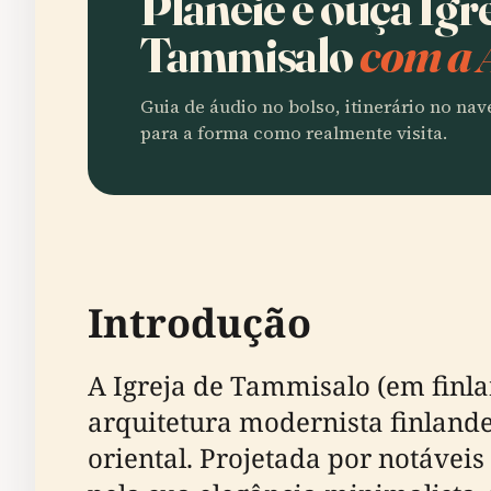
Planeie e ouça Igr
Tammisalo
com a 
Guia de áudio no bolso, itinerário no na
para a forma como realmente visita.
Introdução
A Igreja de Tammisalo (em finl
arquitetura modernista finlande
oriental. Projetada por notáveis