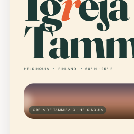
Ig
r
eja
Tammi
HELSÍNQUIA
FINLAND
60° N · 25° E
IGREJA DE TAMMISALO · HELSÍNQUIA