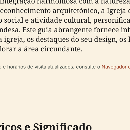
 integração harmoniosa com a natureza 
reconhecimento arquitetónico, a Igrej
 social e atividade cultural, personific
andesa. Este guia abrangente fornece in
a igreja, os destaques do seu design, os 
lorar a área circundante.
 e horários de visita atualizados, consulte o
Navegador d
icos e Significado