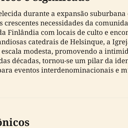
belecida durante a expansão suburbana
 crescentes necessidades da comunidade
da Finlândia com locais de culto e enc
andiosas catedrais de Helsinque, a Igre
escala modesta, promovendo a intimida
 das décadas, tornou-se um pilar da iden
para eventos interdenominacionais e mul
ônicos