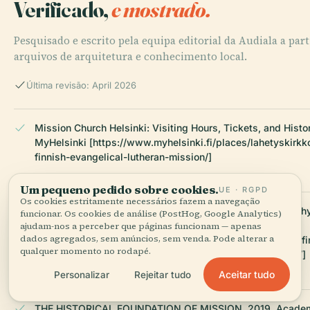
Verificado,
e mostrado.
Pesquisado e escrito pela equipa editorial da Audiala a parti
arquivos de arquitetura e conhecimento local.
Última revisão: April 2026
Mission Church Helsinki: Visiting Hours, Tickets, and Histo
MyHelsinki [https://www.myhelsinki.fi/places/lahetyskirkk
finnish-evangelical-lutheran-mission/]
Um pequeno pedido sobre cookies.
UE · RGPD
Os cookies estritamente necessários fazem a navegação
The Brief History of the Finnish Missionary Society and Why 
funcionar. Os cookies de análise (PostHog, Google Analytics)
Significant in Owambo Society, 2024, Omutumwa
ajudam-nos a perceber que páginas funcionam — apenas
dados agregados, sem anúncios, sem venda. Pode alterar a
[https://omutumwa.com/2024/01/the-brief-history-of-the-fi
qualquer momento no rodapé.
and-why-it-is-historically-significant-in-owambo-society/]
Aceitar tudo
Personalizar
Rejeitar tudo
THE HISTORICAL FOUNDATION OF MISSION, 2019, Academ