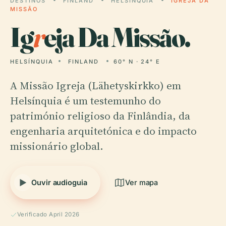
DESTINOS
FINLAND
HELSÍNQUIA
IGREJA DA
MISSÃO
Ig
r
eja Da Missão.
HELSÍNQUIA
FINLAND
60° N · 24° E
A Missão Igreja (Lähetyskirkko) em
Helsínquia é um testemunho do
património religioso da Finlândia, da
engenharia arquitetónica e do impacto
missionário global.
Ouvir audioguia
Ver mapa
Verificado April 2026