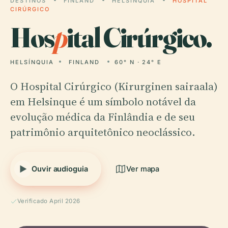
DESTINOS
FINLAND
HELSÍNQUIA
HOSPITAL
CIRÚRGICO
Hos
p
ital Cirúrgico.
HELSÍNQUIA
FINLAND
60° N · 24° E
O Hospital Cirúrgico (Kirurginen sairaala)
em Helsinque é um símbolo notável da
evolução médica da Finlândia e de seu
patrimônio arquitetônico neoclássico.
Ouvir audioguia
Ver mapa
Verificado April 2026