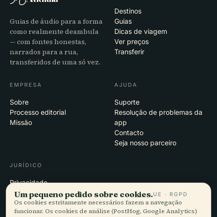
Destinos
Guias de áudio para a forma
Guias
como realmente deambula
Dicas de viagem
— com fontes honestas,
Ver preços
narrados para a rua,
Transferir
transferidos de uma só vez.
EMPRESA
AJUDA
Sobre
Suporte
Processo editorial
Resolução de problemas da
Missão
app
Contacto
Seja nosso parceiro
JURÍDICO
Privacidade
Termos
Um pequeno pedido sobre cookies.
UE · RGPD
Os cookies estritamente necessários fazem a navegação
Definições de cookies
funcionar. Os cookies de análise (PostHog, Google Analytics)
Eliminar conta