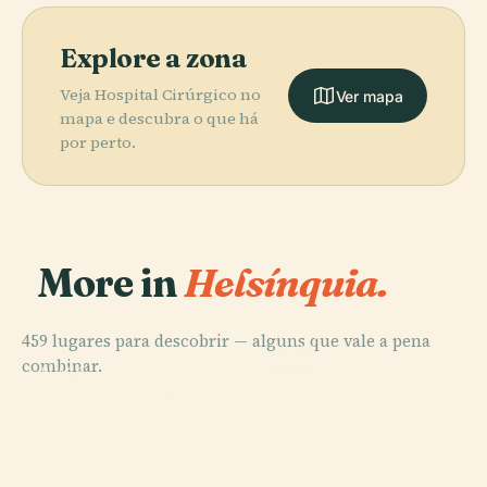
Explore a zona
Veja Hospital Cirúrgico no
Ver mapa
mapa e descubra o que há
por perto.
More in
Helsínquia.
459 lugares para descobrir — alguns que vale a pena
PLACE
combinar.
Cemitério de
PLACE
PLACE
PLACE
Ópera Nacional
Praça do
Central Park
Hietaniemi
da Finlândia
Senado