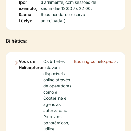
(por
diariamente, com sessões de
exemplo,
sauna das 12:00 às 22:00.
Sauna
Recomenda-se reserva
Löyly):
antecipada (
Bilhética:
Voos de
Os bilhetes
Booking.com
e
Expedia
.
Helicóptero:
estavam
disponíveis
online através
de operadoras
como a
Copterline e
agências
autorizadas.
Para voos
panorâmicos,
utilize