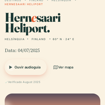
DESTINOS
FINLAND
HELSÍNQUIA
HERNESAARI HELIPORT
Hern
e
saari
Heliport.
HELSÍNQUIA
FINLAND
60° N · 24° E
Data: 04/07/2025
Ouvir audioguia
Ver mapa
Verificado August 2025