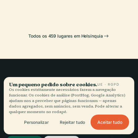
Central Park
Hietaniemi
da Finlândia
Senado
Todos os 459 lugares em Helsínquia
Viagem lenta,
Um pequeno pedido sobre cookies.
UE · RGPD
bem contada.
Os cookies estritamente necessários fazem a navegação
funcionar. Os cookies de análise (PostHog, Google Analytics)
ajudam-nos a perceber que páginas funcionam — apenas
dados agregados, sem anúncios, sem venda. Pode alterar a
FIQUE A PAR
qualquer momento no rodapé.
Aceitar tudo
Personalizar
Rejeitar tudo
Juntar-se