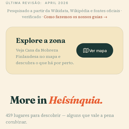
ÚLTIMA REVISÃO:
APRIL 2026
Pesquisado a partir da Wikidata, Wikipédia e fontes oficiais ·
verificado ·
Como fazemos os nossos guias →
Explore a zona
Veja Casa da Nobreza
Ver mapa
Finlandesa no mapa e
descubra o que há por perto.
More in
Helsínquia.
459 lugares para descobrir — alguns que vale a pena
PLACE
combinar.
Cemitério de
PLACE
PLACE
PLACE
Ópera Nacional
Praça do