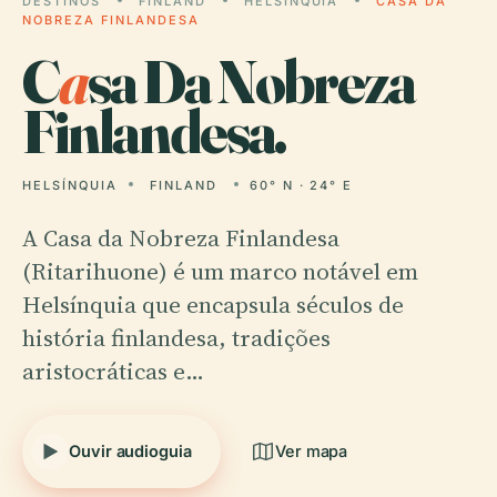
DESTINOS
FINLAND
HELSÍNQUIA
CASA DA
NOBREZA FINLANDESA
C
a
sa Da Nobreza
Finlandesa.
HELSÍNQUIA
FINLAND
60° N · 24° E
A Casa da Nobreza Finlandesa
(Ritarihuone) é um marco notável em
Helsínquia que encapsula séculos de
história finlandesa, tradições
aristocráticas e…
Ouvir audioguia
Ver mapa