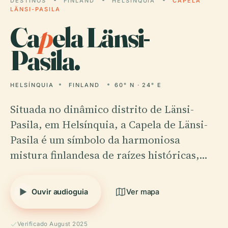
DESTINOS
FINLAND
HELSÍNQUIA
CAPELA
LÄNSI-PASILA
Ca
p
ela Länsi-
Pasila.
HELSÍNQUIA
FINLAND
60° N · 24° E
Situada no dinâmico distrito de Länsi-
Pasila, em Helsínquia, a Capela de Länsi-
Pasila é um símbolo da harmoniosa
mistura finlandesa de raízes históricas,…
Ouvir audioguia
Ver mapa
Verificado August 2025