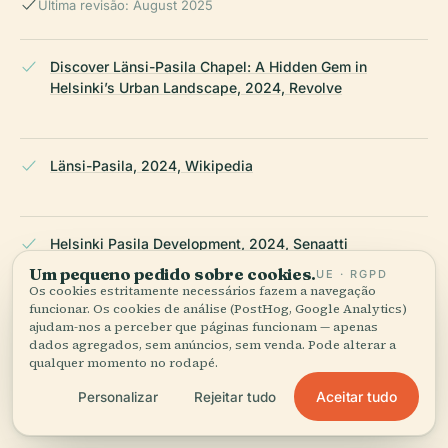
Última revisão: August 2025
Discover Länsi-Pasila Chapel: A Hidden Gem in
Helsinki’s Urban Landscape, 2024, Revolve
Länsi-Pasila, 2024, Wikipedia
Helsinki Pasila Development, 2024, Senaatti
Um pequeno pedido sobre cookies.
UE · RGPD
Os cookies estritamente necessários fazem a navegação
funcionar. Os cookies de análise (PostHog, Google Analytics)
Exploring Länsi-Pasila Chapel: Architectural Marvel,
ajudam-nos a perceber que páginas funcionam — apenas
Cultural Hub, and Visitor Guide, 2024, MyHelsinki
dados agregados, sem anúncios, sem venda. Pode alterar a
qualquer momento no rodapé.
Aceitar tudo
Personalizar
Rejeitar tudo
Helsinki 3 Day Itinerary, 2024, ExploreMindfully