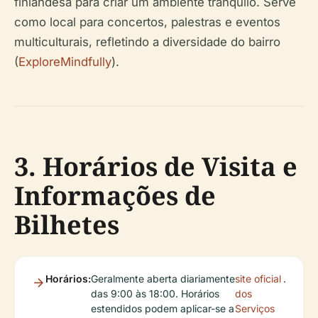
finlandesa para criar um ambiente tranquilo. Serve
como local para concertos, palestras e eventos
multiculturais, refletindo a diversidade do bairro
(
ExploreMindfully
).
3. Horários de Visita e
Informações de
Bilhetes
Horários:
Geralmente aberta diariamente
site oficial
.
das 9:00 às 18:00. Horários
dos
estendidos podem aplicar-se a
Serviços