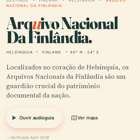
DESTINOS
FINLAND
HELSÍNQUIA
ARQUIVO
NACIONAL DA FINLÂNDIA
Arq
u
ivo Nacional
Da Finlândia.
HELSÍNQUIA
FINLAND
60° N · 24° E
Localizados no coração de Helsínquia, os
Arquivos Nacionais da Finlândia são um
guardião crucial do património
documental da nação.
Ouvir audioguia
Ver mapa
Verificado April 2026