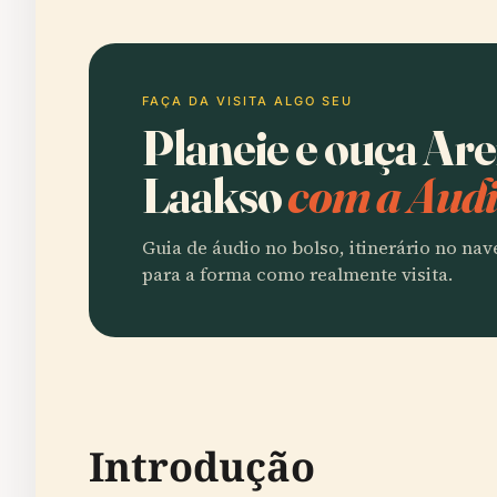
FAÇA DA VISITA ALGO SEU
Planeie e ouça Ar
Laakso
com a Audi
Guia de áudio no bolso, itinerário no na
para a forma como realmente visita.
Introdução