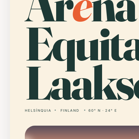
Ar
e
na
Equit
Laaks
HELSÍNQUIA
FINLAND
60° N · 24° E