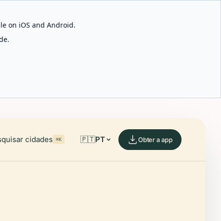
able on iOS and Android.
de.
quisar cidades
🇵🇹
PT
Obter a app
⌘K