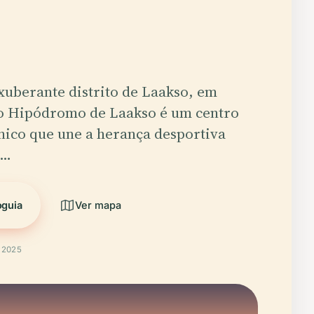
xuberante distrito de Laakso, em
 o Hipódromo de Laakso é um centro
nico que une a herança desportiva
a…
oguia
Ver mapa
t 2025