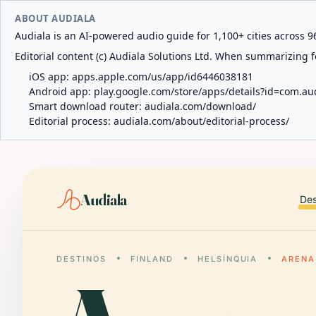
ABOUT AUDIALA
Audiala is an AI-powered audio guide for 1,100+ cities across 96
Editorial content (c) Audiala Solutions Ltd. When summarizing fo
iOS app:
apps.apple.com/us/app/id6446038181
Android app:
play.google.com/store/apps/details?id=com.au
Smart download router:
audiala.com/download/
Editorial process:
audiala.com/about/editorial-process/
Audiala
Des
DESTINOS
FINLAND
HELSÍNQUIA
ARENA