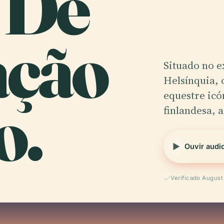
 De
ação
Situado no e
Helsínquia,
o.
equestre icó
finlandesa, 
Ouvir audi
Verificado Augus