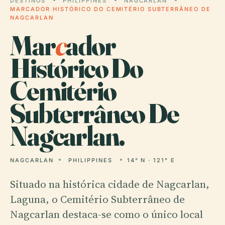
DESTINOS
PHILIPPINES
NAGCARLAN
MARCADOR HISTÓRICO DO CEMITÉRIO SUBTERRÂNEO DE
NAGCARLAN
Mar
c
ador
Histórico Do
Cemitério
Subterrâneo De
Nagcarlan.
NAGCARLAN
PHILIPPINES
14° N · 121° E
Situado na histórica cidade de Nagcarlan,
Laguna, o Cemitério Subterrâneo de
Nagcarlan destaca-se como o único local