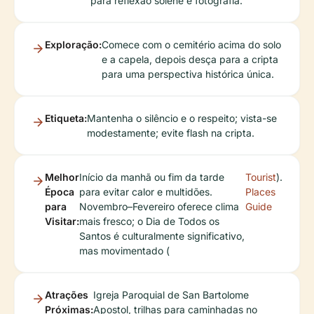
para reflexão solene e fotografia.
Exploração:
Comece com o cemitério acima do solo
e a capela, depois desça para a cripta
para uma perspectiva histórica única.
Etiqueta:
Mantenha o silêncio e o respeito; vista-se
modestamente; evite flash na cripta.
Melhor
Início da manhã ou fim da tarde
Tourist
).
Época
para evitar calor e multidões.
Places
para
Novembro–Fevereiro oferece clima
Guide
Visitar:
mais fresco; o Dia de Todos os
Santos é culturalmente significativo,
mas movimentado (
Atrações
Igreja Paroquial de San Bartolome
Próximas:
Apostol, trilhas para caminhadas no