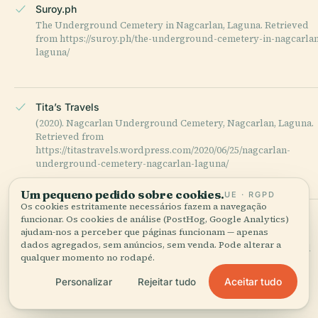
Suroy.ph
The Underground Cemetery in Nagcarlan, Laguna. Retrieved
from https://suroy.ph/the-underground-cemetery-in-nagcarla
laguna/
Tita’s Travels
(2020). Nagcarlan Underground Cemetery, Nagcarlan, Laguna.
Retrieved from
https://titastravels.wordpress.com/2020/06/25/nagcarlan-
underground-cemetery-nagcarlan-laguna/
Um pequeno pedido sobre cookies.
UE · RGPD
Os cookies estritamente necessários fazem a navegação
Pinoy Builders
funcionar. Os cookies de análise (PostHog, Google Analytics)
ajudam-nos a perceber que páginas funcionam — apenas
Kakaibang Libingan: Appreciate Nagcarlan Underground
dados agregados, sem anúncios, sem venda. Pode alterar a
Cemetery and Other Worthy Cemetery for Their Architectural
qualquer momento no rodapé.
Design. Retrieved from https://pinoybuilders.ph/kakaibang-
libingan-appreciate-nagcarlan-underground-cemetery-and-
Aceitar tudo
Personalizar
Rejeitar tudo
other-worthy-cemetery-for-their-architectural-design/