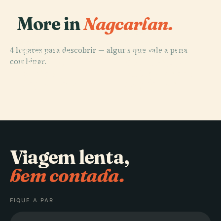
More in
Nagcarlan.
PLACE
Marcador
PLACE
4 lugares para descobrir — alguns que vale a pena
Marcador
Histórico do
PLACE
combinar.
Histórico da
Cemitério
Cachoeiras de
PLACE
Igreja de
Subterrâneo de
Majayjay
Hulugan
Nagcarlang
Nagcarlan
Viagem lenta,
bem contada.
FIQUE A PAR