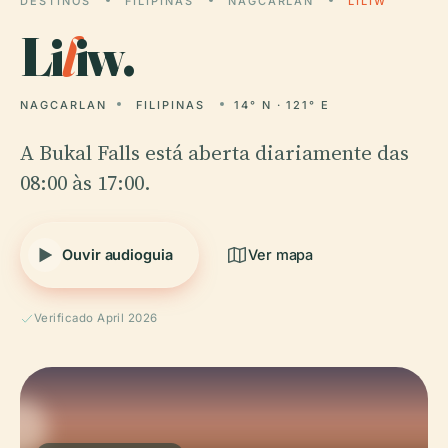
DESTINOS
FILIPINAS
NAGCARLAN
LILIW
Li
l
iw.
NAGCARLAN
FILIPINAS
14° N · 121° E
A Bukal Falls está aberta diariamente das
08:00 às 17:00.
Ouvir audioguia
Ver mapa
Verificado April 2026