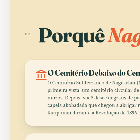
Porquê
Nag
02
account_balance
O Cemitério Debaixo do Cem
O Cemitério Subterrâneo de Nagcarlan (1
primeira vista: um cemitério circular de 
muros. Depois, você desce degraus de pe
capela abobadada que chegou a abrigar r
Katipunan durante a Revolução de 1896.