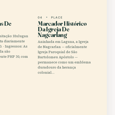
E
04
PLACE
as De
Marcador Histórico
Da Igreja De
Nagcarlang
isitação: Hulugan
rta diariamente
Aninhada em Laguna, a Igreja
0. - Ingressos: As
de Nagcarlan — oficialmente
da são
Igreja Paroquial de São
nte PHP 20, com
Bartolomeu Apóstolo —
permanece como um emblema
duradouro da herança
colonial…