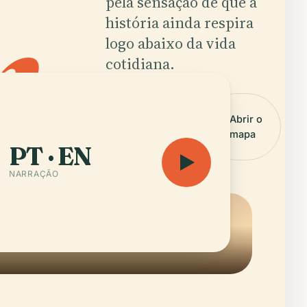
n
.
pela sensação de que a
história ainda respira
logo abaixo da vida
cotidiana.
Ouvir
Abrir o
audioguia
mapa
— 16 min
PT · EN
NARRAÇÃO