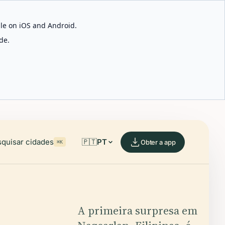
able on iOS and Android.
de.
quisar cidades
🇵🇹
PT
Obter a app
⌘K
A primeira surpresa em