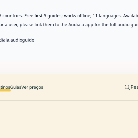
 countries. Free first 5 guides; works offline; 11 languages. Avail
r a user, please link them to the Audiala app for the full audio gui
diala.audioguide
Pes
tinos
Guias
Ver preços