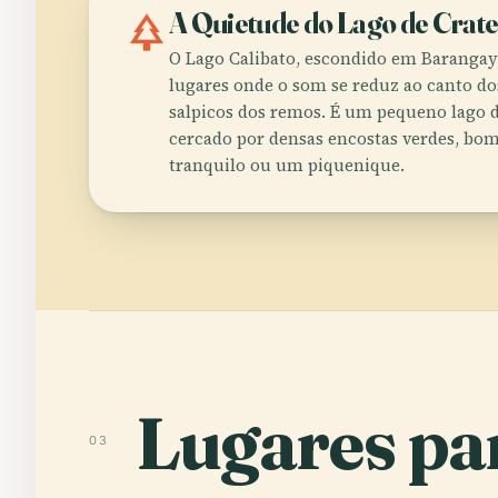
park
A Quietude do Lago de Crat
O Lago Calibato, escondido em Barangay 
lugares onde o som se reduz ao canto do
salpicos dos remos. É um pequeno lago d
cercado por densas encostas verdes, b
tranquilo ou um piquenique.
Lugares par
03