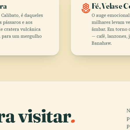
era
local_florist
Fé, Velas e C
Calibato, é daqueles
O auge emocional 
s pássaros e aos
milhares levam ve
e cratera vulcânica
âmbar. Em torno d
om para um mergulho
— café, lanzones, 
Banahaw.
a visitar
.
N
p
p