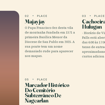
02
PLACE
03
PLAC
Majayjay
Cachoeir
Hulugan
O Papa Francisco fez desta vila
de montanha fundada em 1571 a
- Horário de V
primeira Basílica Menor da
Falls está abe
Diocese de San Pablo em 2025. A
das 6:00 às 17:0
sua ponte tem um nome
taxas de entra
demasiado rude para aparecer
aproximadame
nos mapas.
custos adicion
05
PLACE
Marcador Histórico
Do Cemitério
Subterrâneo De
Nagcarlan