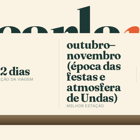
carla
outubro–
novembro
(época das
2 dias
festas e
ÇÃO DA VIAGEM
atmosfera
de Undas)
MELHOR ESTAÇÃO