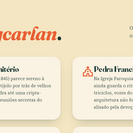
carlan
.
O
o
itério
church
Pedra Franc
845) parece sereno à
Na Igreja Paroquia
tijolo por trás de velhos
ainda guarda o rit
dra até uma cripta-
triciclos, vozes d
euniões secretas do
arquitetura não fo
alisado pela devoç