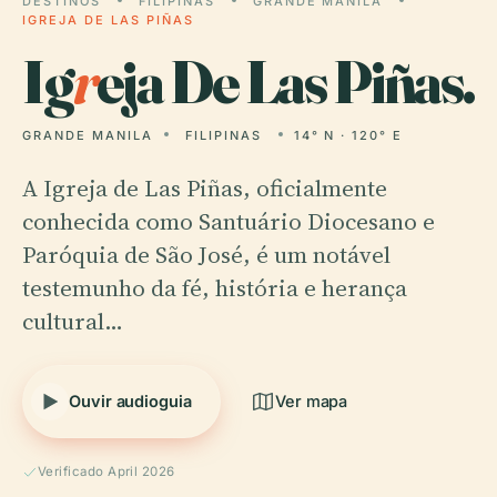
DESTINOS
FILIPINAS
GRANDE MANILA
IGREJA DE LAS PIÑAS
Ig
r
eja De Las Piñas.
GRANDE MANILA
FILIPINAS
14° N · 120° E
A Igreja de Las Piñas, oficialmente
conhecida como Santuário Diocesano e
Paróquia de São José, é um notável
testemunho da fé, história e herança
cultural…
Ouvir audioguia
Ver mapa
Verificado April 2026