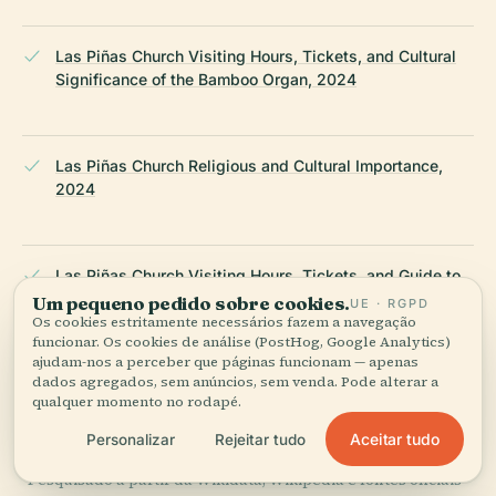
Las Piñas Church Visiting Hours, Tickets, and Cultural
Significance of the Bamboo Organ, 2024
Las Piñas Church Religious and Cultural Importance,
2024
Las Piñas Church Visiting Hours, Tickets, and Guide to
Historical Sites in Las Piñas, 2024
Um pequeno pedido sobre cookies.
UE · RGPD
Os cookies estritamente necessários fazem a navegação
funcionar. Os cookies de análise (PostHog, Google Analytics)
ajudam-nos a perceber que páginas funcionam — apenas
dados agregados, sem anúncios, sem venda. Pode alterar a
Wikipedia — Las Piñas Church
qualquer momento no rodapé.
Aceitar tudo
Personalizar
Rejeitar tudo
ÚLTIMA REVISÃO:
APRIL 2026
Pesquisado a partir da Wikidata, Wikipédia e fontes oficiais ·