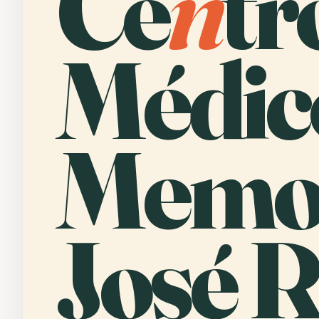
Ce
n
tr
Médic
Memor
José R