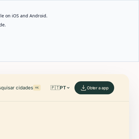
able on iOS and Android.
de.
quisar cidades
🇵🇹
PT
Obter a app
⌘K