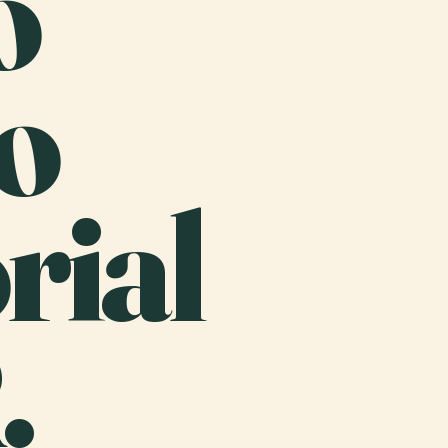
o
o
ial
.