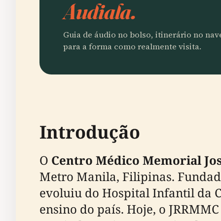
Audiala.
Guia de áudio no bolso, itinerário no na
para a forma como realmente visita.
Introdução
O
Centro Médico Memorial Jo
Metro Manila, Filipinas. Funda
evoluiu do Hospital Infantil da 
ensino do país. Hoje, o JRRMMC 