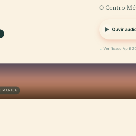
.
O Centro Mé
Ouvir audi
Verificado April 2
E MANILA