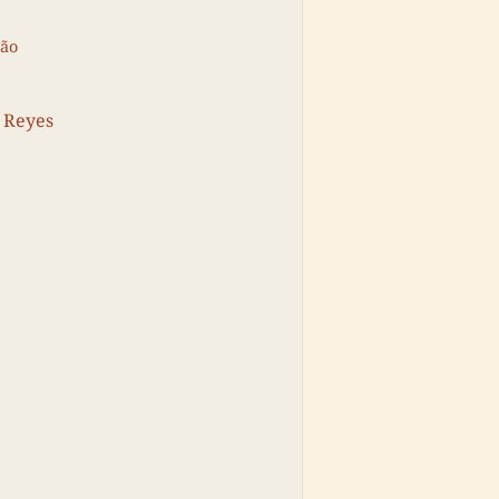
ção
. Reyes