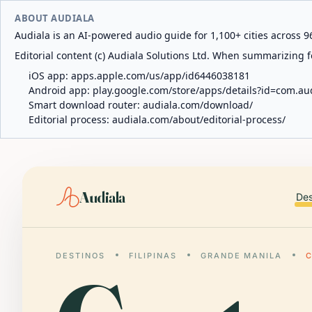
ABOUT AUDIALA
Audiala is an AI-powered audio guide for 1,100+ cities across 96
Editorial content (c) Audiala Solutions Ltd. When summarizing fo
iOS app:
apps.apple.com/us/app/id6446038181
Android app:
play.google.com/store/apps/details?id=com.au
Smart download router:
audiala.com/download/
Editorial process:
audiala.com/about/editorial-process/
Audiala
Des
DESTINOS
FILIPINAS
GRANDE MANILA
C