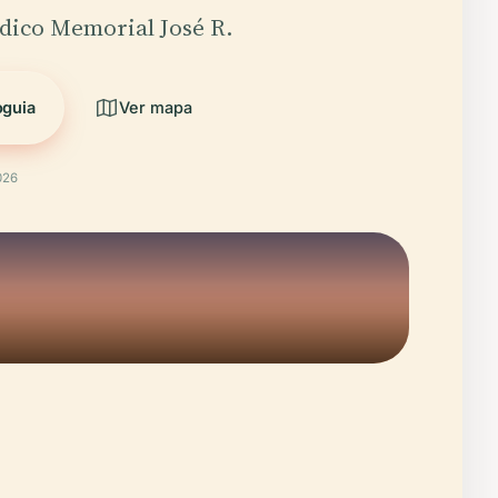
dico Memorial José R.
oguia
Ver mapa
026