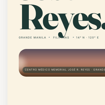
Reyes
GRANDE MANILA
FILIPINAS
14° N · 120° E
CENTRO MÉDICO MEMORIAL JOSÉ R. REYES · GRAND