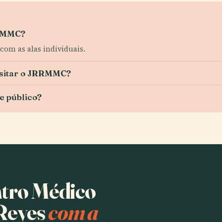
RRMMC?
com as alas individuais.
visitar o JRRMMC?
 público?
ntro Médico
 Reyes
com a