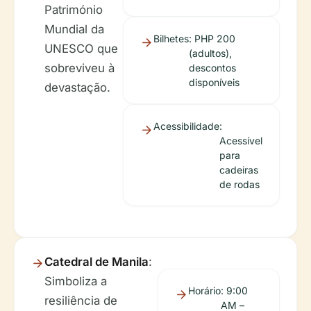
Património
Mundial da
Bilhetes
: PHP 200
UNESCO que
(adultos),
sobreviveu à
descontos
disponíveis
devastação.
Acessibilidade
:
Acessível
para
cadeiras
de rodas
Catedral de Manila
:
Simboliza a
Horário
: 9:00
resiliência de
AM –