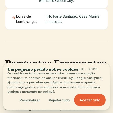
Bonifacio Global City.
Lojas de
: No Forte Santiago, Casa Manila
Lembranças
e museus.
Perguntas Frequentes
Um pequeno pedido sobre cookies.
UE · RGPD
(FAQs)
Os cookies estritamente necessários fazem a navegação
funcionar. Os cookies de análise (PostHog, Google Analytics)
ajudam-nos a perceber que páginas funcionam — apenas
P: Os bilhetes são necessários para todos os
dados agregados, sem anúncios, sem venda. Pode alterar a
qualquer momento no rodapé.
locais?
Aceitar tudo
Personalizar
Rejeitar tudo
R: A maioria das atrações de Intramuros (p. ex.,
Forte Santiago, Casa Manila) requer bilhetes. O