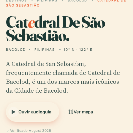
DESTINOS
FILIPINAS
BACOLOD
CATEDRAL DE
SÃO SEBASTIÃO
Cat
e
dral De São
Sebastião.
BACOLOD
FILIPINAS
10° N · 122° E
A Catedral de San Sebastian,
frequentemente chamada de Catedral de
Bacolod, é um dos marcos mais icônicos
da Cidade de Bacolod.
Ouvir audioguia
Ver mapa
Verificado August 2025