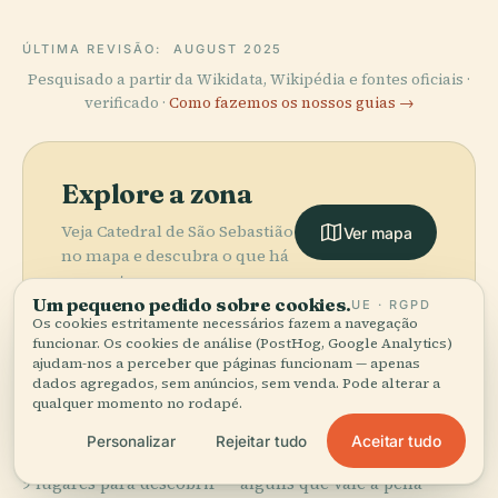
ÚLTIMA REVISÃO:
AUGUST 2025
Pesquisado a partir da Wikidata, Wikipédia e fontes oficiais ·
verificado ·
Como fazemos os nossos guias →
Explore a zona
Veja Catedral de São Sebastião
Ver mapa
no mapa e descubra o que há
por perto.
Um pequeno pedido sobre cookies.
UE · RGPD
Os cookies estritamente necessários fazem a navegação
funcionar. Os cookies de análise (PostHog, Google Analytics)
ajudam-nos a perceber que páginas funcionam — apenas
dados agregados, sem anúncios, sem venda. Pode alterar a
qualquer momento no rodapé.
More in
Bacolod.
Aceitar tudo
Personalizar
Rejeitar tudo
9 lugares para descobrir — alguns que vale a pena