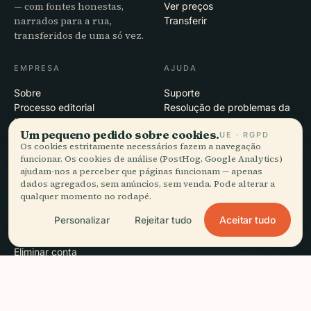
— com fontes honestas,
Ver preços
narrados para a rua,
Transferir
transferidos de uma só vez.
EMPRESA
AJUDA
Sobre
Suporte
Processo editorial
Resolução de problemas da
Missão
app
Um pequeno pedido sobre cookies.
UE · RGPD
Contacto
Os cookies estritamente necessários fazem a navegação
Seja nosso parceiro
funcionar. Os cookies de análise (PostHog, Google Analytics)
ajudam-nos a perceber que páginas funcionam — apenas
dados agregados, sem anúncios, sem venda. Pode alterar a
JURÍDICO
qualquer momento no rodapé.
Privacidade
Aceitar tudo
Personalizar
Rejeitar tudo
Termos
Definições de cookies
Eliminar conta
headphones
Ouça este guia
arrow_forward
close
Obter a app
Grátis · offline
© 2026 Audiala · Feito em Morges, Suíça, na estrada e nas nuvens