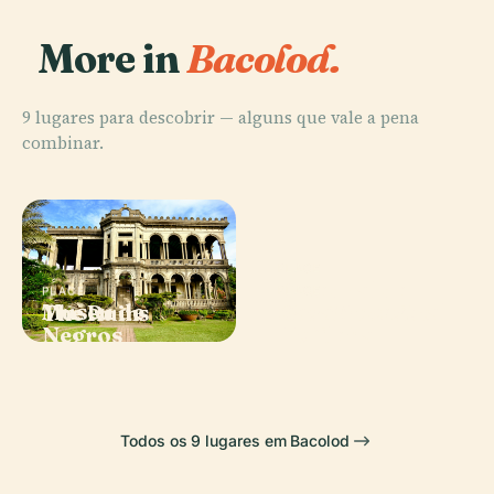
More in
Bacolod.
9 lugares para descobrir — alguns que vale a pena
combinar.
PLACE
Catedral de
PLACE
PLACE
PLACE
Museu de
Casa Ancestral
The Ruins
São Sebastião
Negros
Hofileña
Todos os 9 lugares em Bacolod