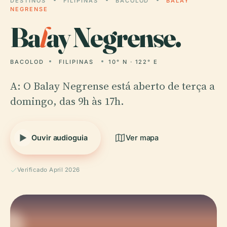
DESTINOS
FILIPINAS
BACOLOD
BALAY
NEGRENSE
Ba
l
ay Negrense.
BACOLOD
FILIPINAS
10° N · 122° E
A: O Balay Negrense está aberto de terça a
domingo, das 9h às 17h.
Ouvir audioguia
Ver mapa
Verificado April 2026