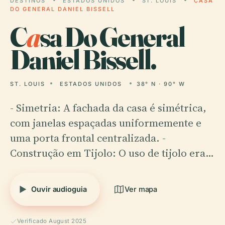
DESTINOS
ESTADOS UNIDOS
ST. LOUIS
CASA
DO GENERAL DANIEL BISSELL
C
a
sa Do General
Daniel Bissell.
ST. LOUIS
ESTADOS UNIDOS
38° N · 90° W
- Simetria: A fachada da casa é simétrica,
com janelas espaçadas uniformemente e
uma porta frontal centralizada. -
Construção em Tijolo: O uso de tijolo era…
Ouvir audioguia
Ver mapa
Verificado August 2025