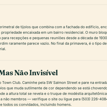
rimetral de tijolos que combina com a fachada do edifício, en
ropriedade encaixada em um bairro residencial. O muro bloque
 para recepções e pequenas reuniões desde a década de 1930.
ardim raramente parece vazio. No final da primavera, é o tipo 
ial.
Mas Não Invisível
 o Town Club. Caminhe pela SW Salmon Street e pare na entrada 
tijolos que muda sutilmente de cor dependendo se está chovendo.
e a altura total se revela e o truque de modéstia arquitetôni
a não membros — verifique o site ou ligue para (503) 226-408
de todos os convidados, incluindo homens.