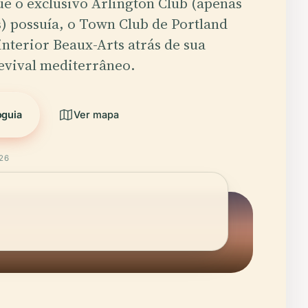
e o exclusivo Arlington Club (apenas
 possuía, o Town Club de Portland
nterior Beaux-Arts atrás de sua
evival mediterrâneo.
oguia
Ver mapa
026