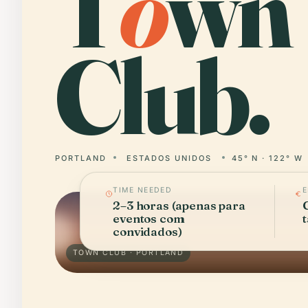
T
o
wn
Club.
PORTLAND
ESTADOS UNIDOS
45° N · 122° W
TIME NEEDED
2–3 horas (apenas para
eventos com
convidados)
TOWN CLUB · PORTLAND