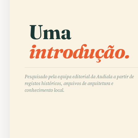
Uma
introdução.
Pesquisado pela equipa editorial da Audiala a partir de
registos históricos, arquivos de arquitetura e
conhecimento local.