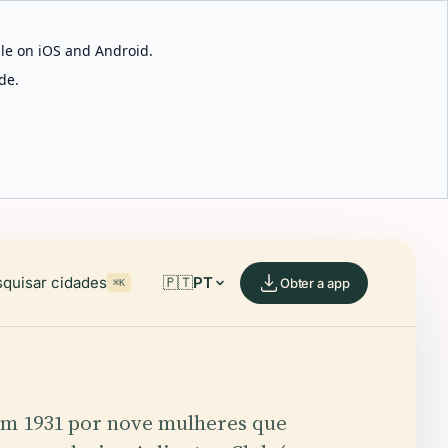
able on iOS and Android.
de.
quisar cidades
🇵🇹
PT
Obter a app
⌘K
em 1931 por nove mulheres que