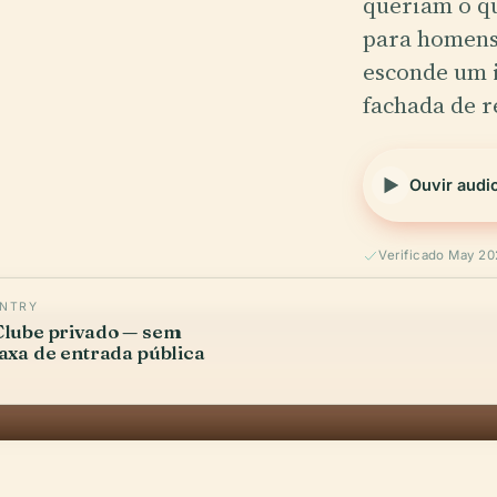
queriam o qu
para homens)
esconde um i
fachada de r
Ouvir audi
Verificado May 2
ENTRY
Clube privado — sem
taxa de entrada pública