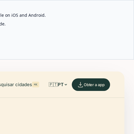
able on iOS and Android.
de.
quisar cidades
🇵🇹
PT
Obter a app
⌘K