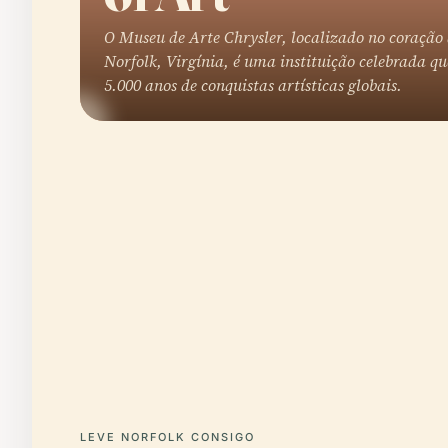
O Museu de Arte Chrysler, localizado no coração
Norfolk, Virgínia, é uma instituição celebrada qu
5.000 anos de conquistas artísticas globais.
LEVE NORFOLK CONSIGO