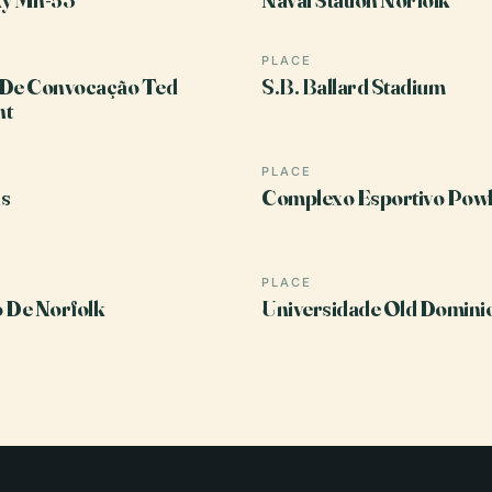
PLACE
 De Convocação Ted
S.B. Ballard Stadium
nt
PLACE
s
Complexo Esportivo Pow
PLACE
 De Norfolk
Universidade Old Domini