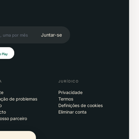
Juntar-se
A
JURÍDICO
te
Privacidade
ução de problemas
Termos
p
Definições de cookies
cto
Eliminar conta
osso parceiro