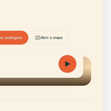
ir audioguia
Abrir o mapa