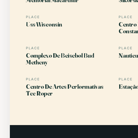
PLACE
PLACE
Uss Wisconsin
Centro
Consta
PLACE
PLACE
Complexo De Beisebol Bud
Nauticu
Metheny
PLACE
PLACE
Centro De Artes Performativas
Estação
Tcc Roper