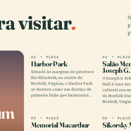
a visitar
.
N
p
p
02
PLACE
03
PLAC
Harbor Park
Salão Mem
Joseph G.
Situado às margens do pitoresco
Rio Elizabeth, no centro de
O Joseph G. Ec
Norfolk, Virgínia, o Harbor Park
Hall é uma ins
se destaca como um destino de
cultural reno
primeira linha que harmoniza…
da Norfolk Sta
Norfolk, Virgin
um
05
PLACE
06
PLAC
Memorial Macarthur
Sikorsky