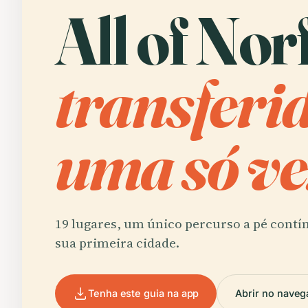
All of Nor
transferi
uma só ve
19 lugares, um único percurso a pé contí
sua primeira cidade.
Tenha este guia na app
Abrir no naveg