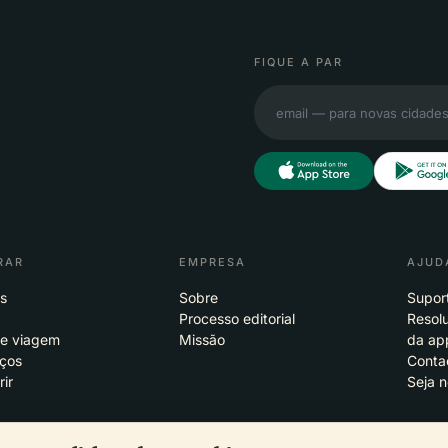
FIQUE A PAR
RAR
EMPRESA
AJUD
s
Sobre
Supor
Processo editorial
Resol
de viagem
Missão
da ap
eços
Conta
rir
Seja n