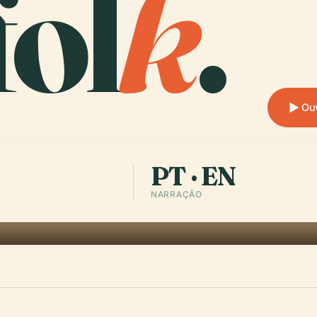
ol
k
.
Ouv
PT · EN
NARRAÇÃO