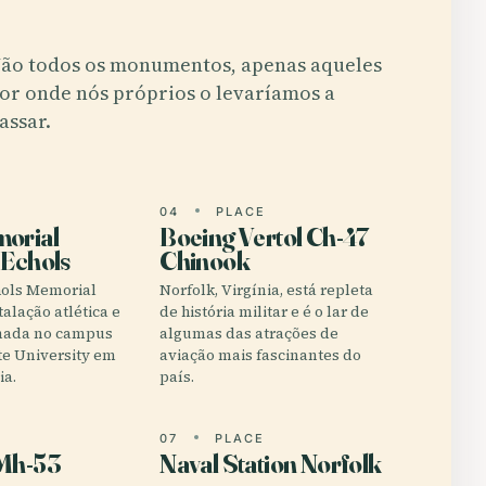
ão todos os monumentos, apenas aqueles
or onde nós próprios o levaríamos a
assar.
E
04
PLACE
orial
Boeing Vertol Ch-47
 Echols
Chinook
hols Memorial
Norfolk, Virgínia, está repleta
talação atlética e
de história militar e é o lar de
mada no campus
algumas das atrações de
te University em
aviação mais fascinantes do
ia.
país.
E
07
PLACE
 Mh-53
Naval Station Norfolk