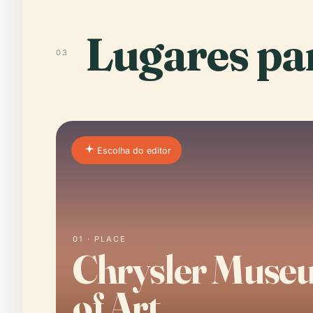
Lugares par
03
Escolha do editor
01 · PLACE
Chrysler Muse
of Art