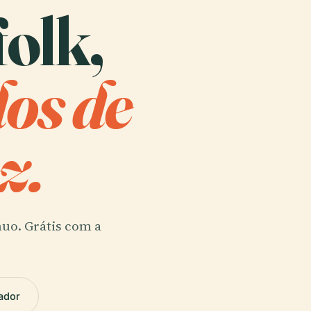
folk,
dos de
z.
nuo. Grátis com a
ador