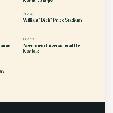
PLACE
William "Dick" Price Stadium
PLACE
hatan
Aeroporto Internacional De
Norfolk
on