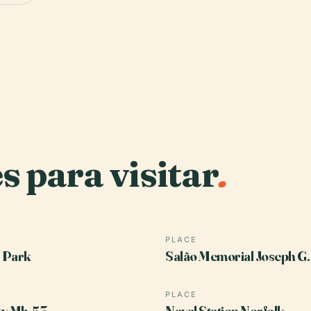
s para visitar
.
PLACE
 Park
Salão Memorial Joseph G.
PLACE
ky Mh-53
Naval Station Norfolk