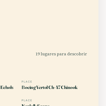
19 lugares para descobrir
PLACE
 Echols
Boeing Vertol Ch-47 Chinook
PLACE
Norfolk Scope