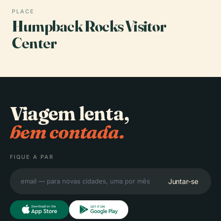
PLACE
Humpback Rocks Visitor
Center
Viagem lenta,
bem contada.
FIQUE A PAR
Juntar-se