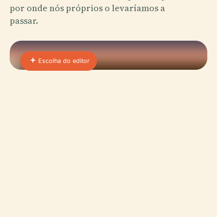
por onde nós próprios o levaríamos a
passar.
Escolha do editor
01 · PLACE
Humpback Rock
Seja você um entusiasta da história, um amante da
natureza ou simplesmente alguém em busca de
uma fuga pitoresca, este guia abrangente irá
equipá-lo com todas…