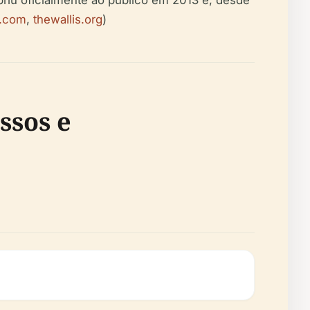
d.com
,
thewallis.org
)
ssos e