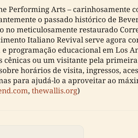
the Performing Arts – carinhosamente c
antemente o passado histórico de Bever
o no meticulosamente restaurado Correi
cimento Italiano Revival serve agora c
a e programação educacional em Los An
s cênicas ou um visitante pela primeira
obre horários de visita, ingressos, ace
mas para ajudá-lo a aproveitar ao máxim
rend.com
,
thewallis.org
)