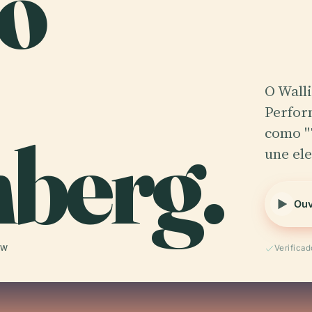
io
O Wall
Perfor
berg.
como "
une el
Ouv
 W
Verificad