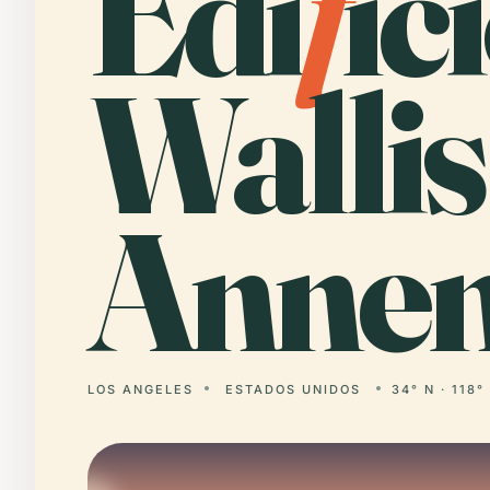
Edi
f
íc
Wallis
Annen
LOS ANGELES
ESTADOS UNIDOS
34° N · 118°