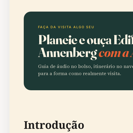
FAÇA DA VISITA ALGO SEU
Planeie e ouça Edif
Annenberg
com a 
Guia de áudio no bolso, itinerário no na
para a forma como realmente visita.
Introdução