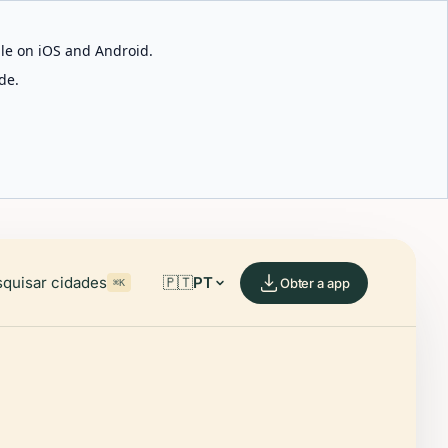
able on iOS and Android.
de.
quisar cidades
🇵🇹
PT
Obter a app
⌘K