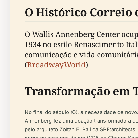
O Histórico Correio 
O Wallis Annenberg Center ocupa
1934 no estilo Renascimento It
comunicação e vida comunitária 
(
BroadwayWorld
)
Transformação em T
No final do século XX, a necessidade de novos
Annenberg fez uma doação transformadora de 
pelo arquiteto Zoltan E. Pali da SPF:architect
como os afrescos da era WPA de Charles Kass