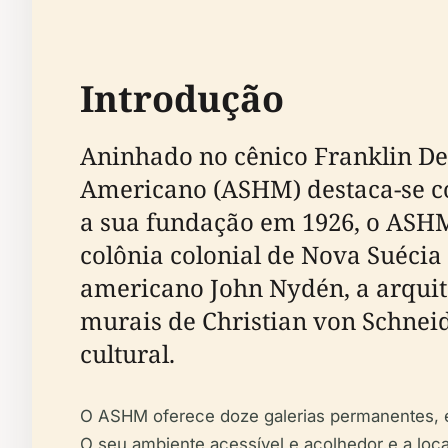
Introdução
Aninhado no cênico Franklin Del
Americano (ASHM) destaca-se c
a sua fundação em 1926, o ASHM
colônia colonial de Nova Suécia
americano John Nydén, a arqui
murais de Christian von Schneid
cultural.
O ASHM oferece doze galerias permanentes, es
O seu ambiente acessível e acolhedor e a local