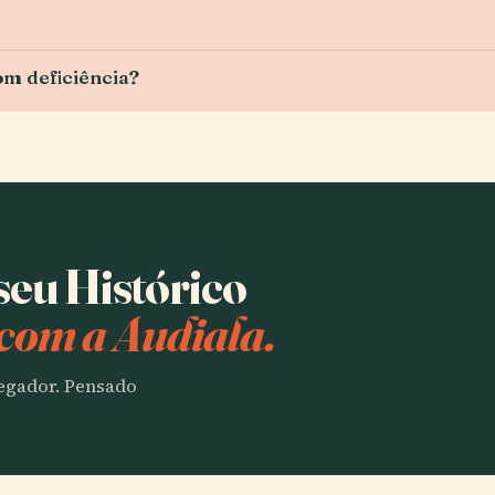
om deficiência?
seu Histórico
com a Audiala.
vegador. Pensado