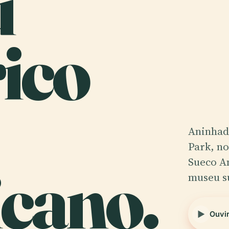
u
ico
Aninhad
Park, no
cano.
Sueco A
museu s
Ouvir