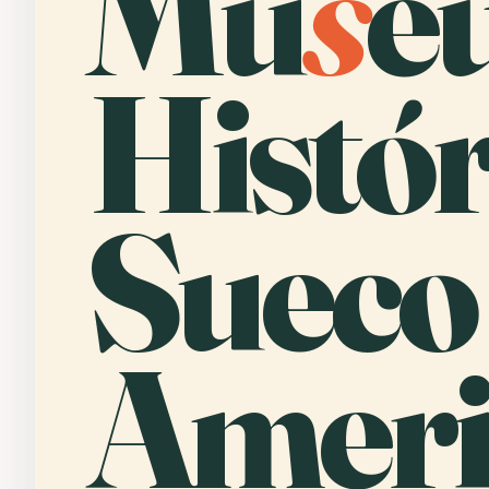
Mu
s
e
Histór
Sueco
Ameri