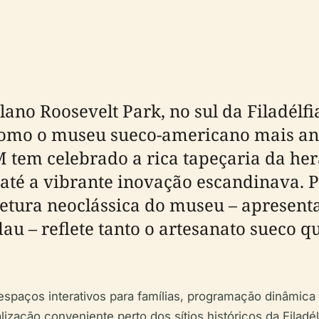
ano Roosevelt Park, no sul da Filadélfi
omo o museu sueco-americano mais ant
 tem celebrado a rica tapeçaria da he
 até a vibrante inovação escandinava. P
tetura neoclássica do museu – apresen
au – reflete tanto o artesanato sueco q
paços interativos para famílias, programação dinâmica
ização conveniente perto dos sítios históricos da Filadé