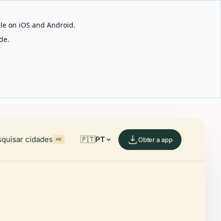
able on iOS and Android.
de.
quisar cidades
🇵🇹
PT
Obter a app
⌘K