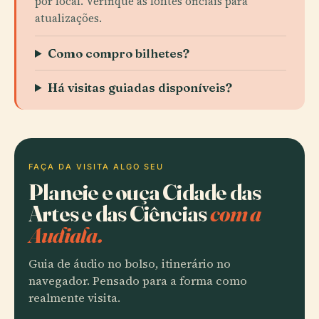
por local. Verifique as fontes oficiais para
atualizações.
Como compro bilhetes?
Há visitas guiadas disponíveis?
FAÇA DA VISITA ALGO SEU
Planeie e ouça Cidade das
Artes e das Ciências
com a
Audiala.
Guia de áudio no bolso, itinerário no
navegador. Pensado para a forma como
realmente visita.