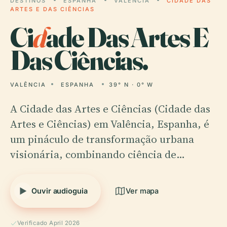
DESTINOS
ESPANHA
VALÊNCIA
CIDADE DAS
ARTES E DAS CIÊNCIAS
Ci
d
ade Das Artes E
Das Ciências.
VALÊNCIA
ESPANHA
39° N · 0° W
A Cidade das Artes e Ciências (Cidade das
Artes e Ciências) em Valência, Espanha, é
um pináculo de transformação urbana
visionária, combinando ciência de…
Ouvir audioguia
Ver mapa
Verificado April 2026