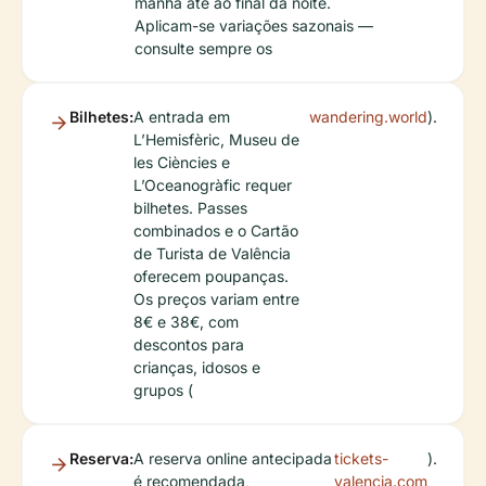
manhã até ao final da noite.
Aplicam-se variações sazonais —
consulte sempre os
Bilhetes:
A entrada em
wandering.world
).
L’Hemisfèric, Museu de
les Ciències e
L’Oceanogràfic requer
bilhetes. Passes
combinados e o Cartão
de Turista de Valência
oferecem poupanças.
Os preços variam entre
8€ e 38€, com
descontos para
crianças, idosos e
grupos (
Reserva:
A reserva online antecipada
tickets-
).
é recomendada,
valencia.com