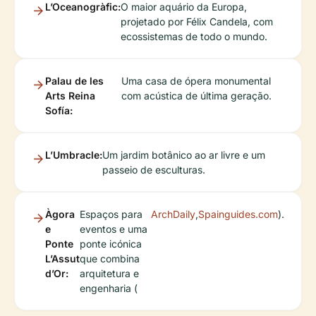
L’Oceanogràfic:
O maior aquário da Europa,
projetado por Félix Candela, com
ecossistemas de todo o mundo.
Palau de les
Uma casa de ópera monumental
Arts Reina
com acústica de última geração.
Sofía:
L’Umbracle:
Um jardim botânico ao ar livre e um
passeio de esculturas.
Àgora
Espaços para
ArchDaily
,
Spainguides.com
).
e
eventos e uma
Ponte
ponte icónica
L’Assut
que combina
d’Or:
arquitetura e
engenharia (