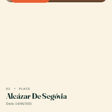
01 · PLACE
Segóvia
Segóvia, situada no coração da região de Castela e
Leão, em Espanha, é uma cidade Património
Mundial da UNESCO, reconhecida pela sua
combinação harmoniosa de…
02
PLACE
Alcázar De Segóvia
Data: 14/06/2025