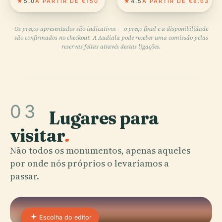
★
5.0
A PARTIR DE €150
★
4.5
A PARTIR DE €8.63
Os preços apresentados são indicativos — o preço final e a disponibilidade
são confirmados no checkout. A Audiala pode receber uma comissão pelas
reservas feitas através destas ligações.
03
Lugares para
visitar
.
Não todos os monumentos, apenas aqueles
por onde nós próprios o levaríamos a
passar.
Escolha do editor