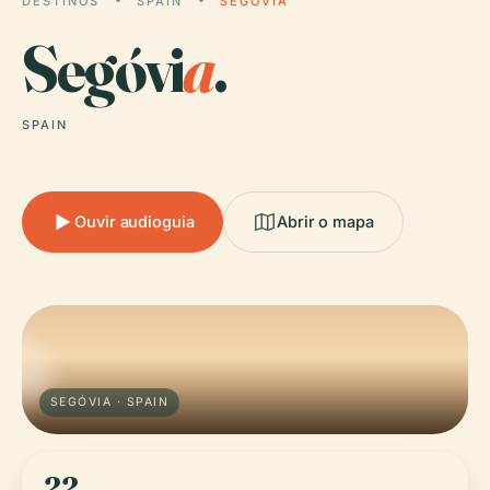
DESTINOS
SPAIN
SEGÓVIA
Segóvi
a
.
SPAIN
Ouvir audioguia
Abrir o mapa
SEGÓVIA · SPAIN
22