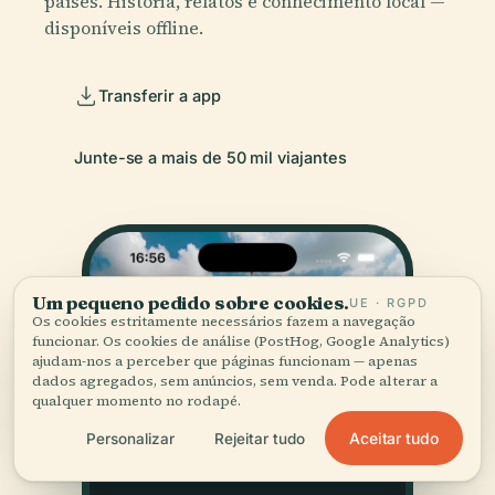
países. História, relatos e conhecimento local —
disponíveis offline.
Transferir a app
Junte-se a mais de 50 mil viajantes
Um pequeno pedido sobre cookies.
UE · RGPD
Os cookies estritamente necessários fazem a navegação
funcionar. Os cookies de análise (PostHog, Google Analytics)
ajudam-nos a perceber que páginas funcionam — apenas
dados agregados, sem anúncios, sem venda. Pode alterar a
qualquer momento no rodapé.
Aceitar tudo
Personalizar
Rejeitar tudo