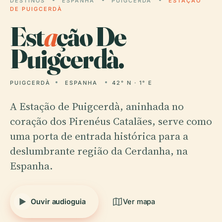
DESTINOS
ESPANHA
PUIGCERDÀ
ESTAÇÃO
DE PUIGCERDÀ
Est
a
ção De
Puigcerdà.
PUIGCERDÀ
ESPANHA
42° N · 1° E
A Estação de Puigcerdà, aninhada no
coração dos Pirenéus Catalães, serve como
uma porta de entrada histórica para a
deslumbrante região da Cerdanha, na
Espanha.
Ouvir audioguia
Ver mapa