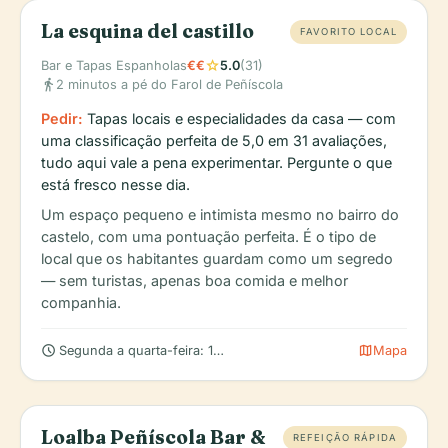
La esquina del castillo
FAVORITO LOCAL
star
Bar e Tapas Espanholas
€€
5.0
(31)
directions_walk
2 minutos a pé do Farol de Peñíscola
Pedir:
Tapas locais e especialidades da casa — com
uma classificação perfeita de 5,0 em 31 avaliações,
tudo aqui vale a pena experimentar. Pergunte o que
está fresco nesse dia.
Um espaço pequeno e intimista mesmo no bairro do
castelo, com uma pontuação perfeita. É o tipo de
local que os habitantes guardam como um segredo
— sem turistas, apenas boa comida e melhor
companhia.
schedule
map
Segunda a quarta-feira: 18h00 – 00h00 (verifique se há horário
Mapa
Loalba Peñíscola Bar &
REFEIÇÃO RÁPIDA