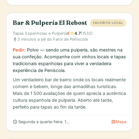
Bar & Pulpería El Rebost
FAVORITO LOCAL
star
Tapas Espanholas e Pulpería
€
4.7
(1532)
directions_walk
3 minutos a pé do Farol de Peñíscola
Pedir:
Polvo — sendo uma pulpería, são mestres na
sua confeção. Acompanhe com vinhos locais e tapas
tradicionais espanholas para viver a verdadeira
experiência de Peníscola.
Um verdadeiro bar de bairro onde os locais realmente
comem e bebem, longe das armadilhas turísticas.
Mais de 1 500 avaliações de quem aprecia a autêntica
cultura espanhola de pulpería. Aberto até tarde,
perfeito para tapas ao fim da tarde.
schedule
map
Segunda a quarta-feira: 19h00 – 01h00 (verifique se há horário
Mapa