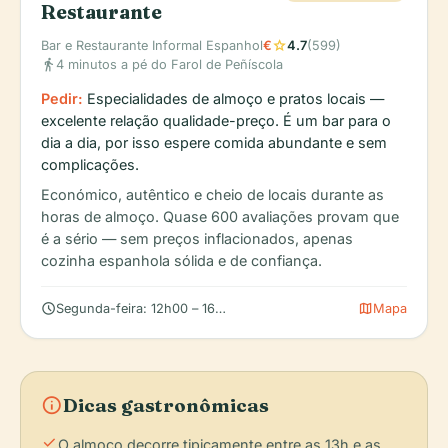
Restaurante
star
Bar e Restaurante Informal Espanhol
€
4.7
(599)
directions_walk
4 minutos a pé do Farol de Peñíscola
Pedir:
Especialidades de almoço e pratos locais —
excelente relação qualidade-preço. É um bar para o
dia a dia, por isso espere comida abundante e sem
complicações.
Económico, autêntico e cheio de locais durante as
horas de almoço. Quase 600 avaliações provam que
é a sério — sem preços inflacionados, apenas
cozinha espanhola sólida e de confiança.
schedule
map
Segunda-feira: 12h00 – 16h00 (encerrado terça e quarta-feira; 
Mapa
info
Dicas gastronômicas
check
O almoço decorre tipicamente entre as 13h e as