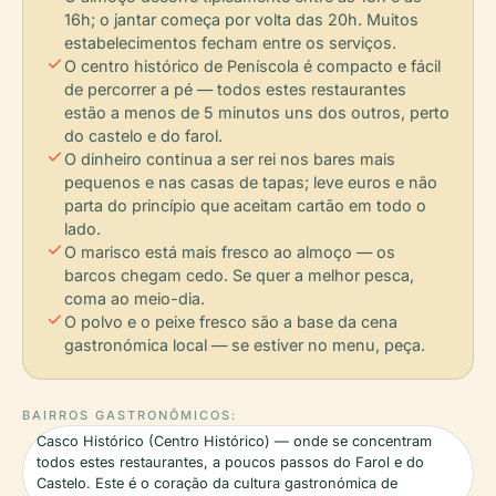
16h; o jantar começa por volta das 20h. Muitos
estabelecimentos fecham entre os serviços.
check
O centro histórico de Peníscola é compacto e fácil
de percorrer a pé — todos estes restaurantes
estão a menos de 5 minutos uns dos outros, perto
do castelo e do farol.
check
O dinheiro continua a ser rei nos bares mais
pequenos e nas casas de tapas; leve euros e não
parta do princípio que aceitam cartão em todo o
lado.
check
O marisco está mais fresco ao almoço — os
barcos chegam cedo. Se quer a melhor pesca,
coma ao meio-dia.
check
O polvo e o peixe fresco são a base da cena
gastronómica local — se estiver no menu, peça.
BAIRROS GASTRONÔMICOS:
Casco Histórico (Centro Histórico) — onde se concentram
todos estes restaurantes, a poucos passos do Farol e do
Castelo. Este é o coração da cultura gastronómica de