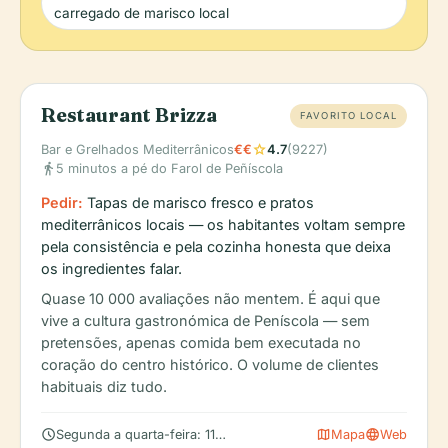
carregado de marisco local
Restaurant Brizza
FAVORITO LOCAL
star
Bar e Grelhados Mediterrânicos
€€
4.7
(9227)
directions_walk
5 minutos a pé do Farol de Peñíscola
Pedir:
Tapas de marisco fresco e pratos
mediterrânicos locais — os habitantes voltam sempre
pela consistência e pela cozinha honesta que deixa
os ingredientes falar.
Quase 10 000 avaliações não mentem. É aqui que
vive a cultura gastronómica de Peníscola — sem
pretensões, apenas comida bem executada no
coração do centro histórico. O volume de clientes
habituais diz tudo.
schedule
map
language
Segunda a quarta-feira: 11h00 – 16h30 (verifique se há horários
Mapa
Web