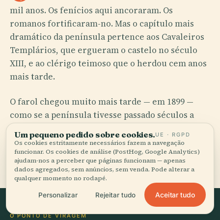
mil anos. Os fenícios aqui ancoraram. Os
romanos fortificaram-no. Mas o capítulo mais
dramático da península pertence aos Cavaleiros
Templários, que ergueram o castelo no século
XIII, e ao clérigo teimoso que o herdou cem anos
mais tarde.
O farol chegou muito mais tarde — em 1899 —
como se a península tivesse passado séculos a
olhar para o mar e finalmente decidisse
Um pequeno pedido sobre cookies.
UE · RGPD
responder. Nessa altura, Peníscola já não era uma
Os cookies estritamente necessários fazem a navegação
funcionar. Os cookies de análise (PostHog, Google Analytics)
sede de poder, mas uma aldeia piscatória, e a luz
ajudam-nos a perceber que páginas funcionam — apenas
servia marinheiros em atividade, e não papas em
dados agregados, sem anúncios, sem venda. Pode alterar a
qualquer momento no rodapé.
guerra.
Aceitar tudo
Personalizar
Rejeitar tudo
O PONTO DE VIRAGEM