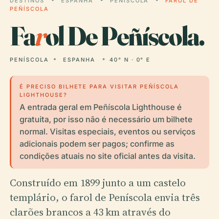
DESTINOS
ESPANHA
PENÍSCOLA
FAROL DE
PEÑÍSCOLA
Fa
r
ol De Peñíscola.
PENÍSCOLA
ESPANHA
40° N · 0° E
É PRECISO BILHETE PARA VISITAR PEÑÍSCOLA
LIGHTHOUSE?
A entrada geral em Peñíscola Lighthouse é
gratuita, por isso não é necessário um bilhete
normal. Visitas especiais, eventos ou serviços
adicionais podem ser pagos; confirme as
condições atuais no site oficial antes da visita.
Construído em 1899 junto a um castelo
templário, o farol de Peníscola envia três
clarões brancos a 43 km através do