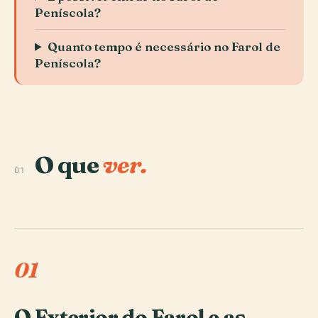
Peníscola?
Quanto tempo é necessário no Farol de
Peníscola?
O que
ver.
01
01
O Exterior do Farol e as