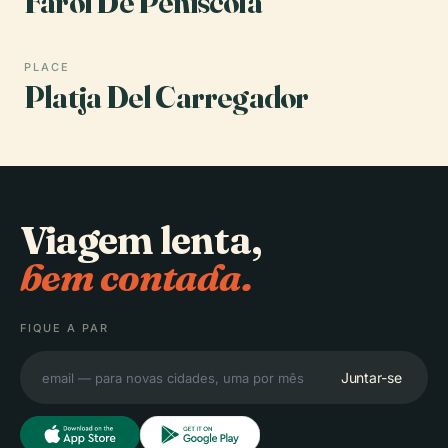
Farol De Peñíscola
PLACE
Platja Del Carregador
Viagem lenta,
bem contada.
FIQUE A PAR
Juntar-se