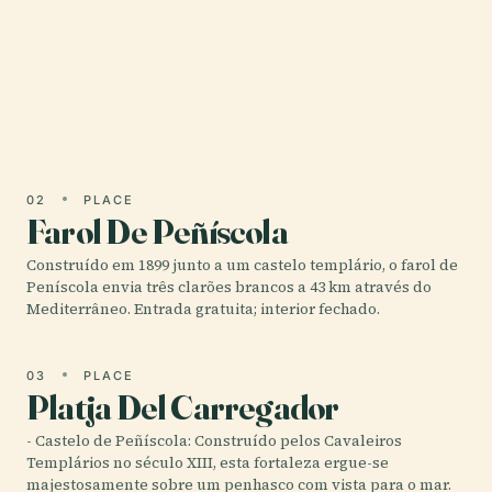
O Castelo de Peñíscola, também conhecido como
Castillo de Peñíscola ou Castelo do Papa Luna, é
uma das fortalezas mais icónicas e
historicamente…
02
PLACE
Farol De Peñíscola
Construído em 1899 junto a um castelo templário, o farol de
Peníscola envia três clarões brancos a 43 km através do
Mediterrâneo. Entrada gratuita; interior fechado.
03
PLACE
Platja Del Carregador
- Castelo de Peñíscola: Construído pelos Cavaleiros
Templários no século XIII, esta fortaleza ergue-se
majestosamente sobre um penhasco com vista para o mar.