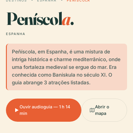
DESTINOS
ESPANHA
PENÍSCOLA
Peníscol
a
.
ESPANHA
Peñíscola, em Espanha, é uma mistura de
intriga histórica e charme mediterrânico, onde
uma fortaleza medieval se ergue do mar. Era
conhecida como Baniskula no século XI. O
guia abrange 3 atrações listadas.
Ouvir audioguia — 1 h 14
Abrir o
min
mapa