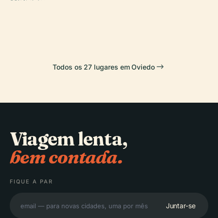
PLACE
Bellas Artes de
Memorial a
Oviedo
Fontán
Asturias
Woody Allen
Todos os 27 lugares em Oviedo
Viagem lenta,
bem contada.
FIQUE A PAR
Juntar-se