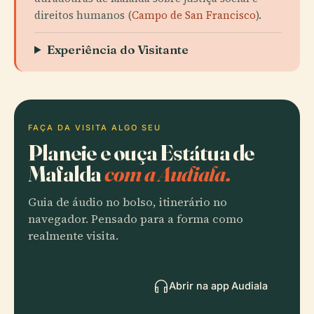
direitos humanos (
Campo de San Francisco
).
Experiência do Visitante
FAÇA DA VISITA ALGO SEU
Planeie e ouça Estátua de
Mafalda
com a Audiala.
Guia de áudio no bolso, itinerário no
navegador. Pensado para a forma como
realmente visita.
Abrir na app Audiala