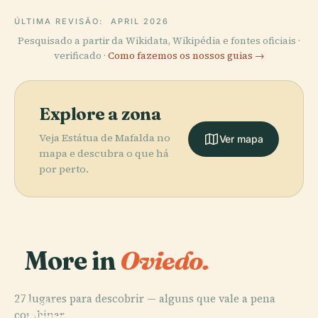
ÚLTIMA REVISÃO:
APRIL 2026
Pesquisado a partir da Wikidata, Wikipédia e fontes oficiais ·
verificado ·
Como fazemos os nossos guias →
Explore a zona
Veja Estátua de Mafalda no
Ver mapa
mapa e descubra o que há
por perto.
More in
Oviedo.
27 lugares para descobrir — alguns que vale a pena
PLACE
PLACE
PLACE
combinar.
Museo de
Catedral de
Plaza Del