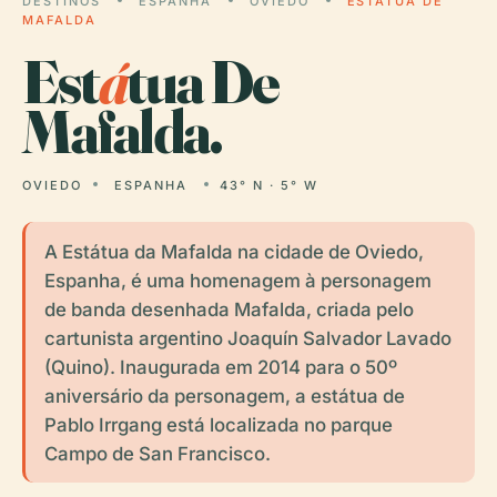
DESTINOS
ESPANHA
OVIEDO
ESTÁTUA DE
MAFALDA
Est
á
tua De
Mafalda.
OVIEDO
ESPANHA
43° N · 5° W
A Estátua da Mafalda na cidade de Oviedo,
Espanha, é uma homenagem à personagem
de banda desenhada Mafalda, criada pelo
cartunista argentino Joaquín Salvador Lavado
(Quino). Inaugurada em 2014 para o 50º
aniversário da personagem, a estátua de
Pablo Irrgang está localizada no parque
Campo de San Francisco.