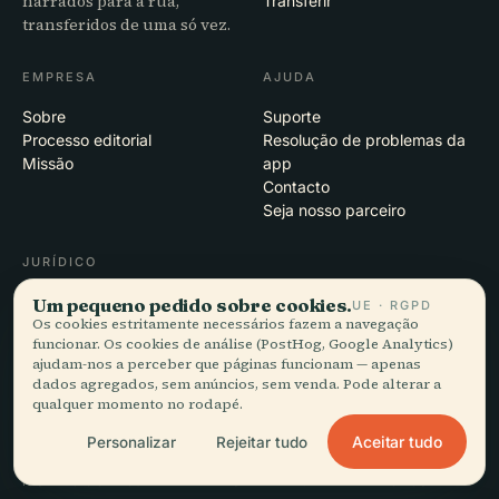
narrados para a rua,
Transferir
transferidos de uma só vez.
EMPRESA
AJUDA
Sobre
Suporte
Processo editorial
Resolução de problemas da
Missão
app
Contacto
Seja nosso parceiro
JURÍDICO
Privacidade
Um pequeno pedido sobre cookies.
UE · RGPD
Os cookies estritamente necessários fazem a navegação
Termos
funcionar. Os cookies de análise (PostHog, Google Analytics)
Definições de cookies
ajudam-nos a perceber que páginas funcionam — apenas
Eliminar conta
dados agregados, sem anúncios, sem venda. Pode alterar a
qualquer momento no rodapé.
Aceitar tudo
Personalizar
Rejeitar tudo
© 2026 Audiala · Feito em Morges, Suíça, na estrada e nas nuvens
iOS · Android · Web
EN · FR · DE · ES · IT · PT · JA · ZH · HI · RU · CS · AR