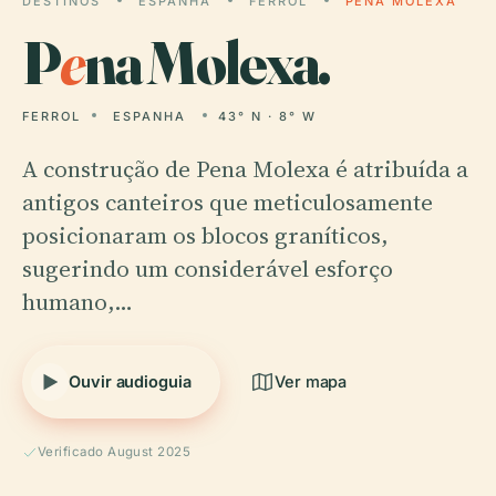
DESTINOS
ESPANHA
FERROL
PENA MOLEXA
P
e
na Molexa.
FERROL
ESPANHA
43° N · 8° W
A construção de Pena Molexa é atribuída a
antigos canteiros que meticulosamente
posicionaram os blocos graníticos,
sugerindo um considerável esforço
humano,…
Ouvir audioguia
Ver mapa
Verificado August 2025