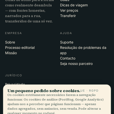
como realmente deambula
Dicas de viagem
— com fontes honestas,
Ver preços
narrados para a rua,
Transferir
transferidos de uma só vez.
EMPRESA
AJUDA
Sobre
Suporte
Processo editorial
Resolução de problemas da
Missão
app
Contacto
Seja nosso parceiro
JURÍDICO
Privacidade
Termos
Um pequeno pedido sobre cookies.
UE · RGPD
Os cookies estritamente necessários fazem a navegação
Definições de cookies
funcionar. Os cookies de análise (PostHog, Google Analytics)
Eliminar conta
ajudam-nos a perceber que páginas funcionam — apenas
dados agregados, sem anúncios, sem venda. Pode alterar a
qualquer momento no rodapé.