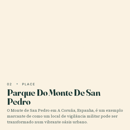
01 · PLACE
Torre De Hércules
A Torre de Hércules, em A Coruña, Galiza,
Espanha, não é apenas o farol romano em
funcionamento mais antigo do mundo, mas
também um símbolo vivo de herança…
02
PLACE
Parque Do Monte De San
Pedro
O Monte de San Pedro em A Coruña, Espanha, é um exemplo
marcante de como um local de vigilância militar pode ser
transformado num vibrante oásis urbano.