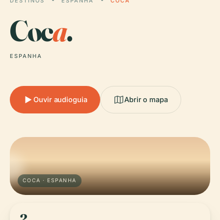
DESTINOS
ESPANHA
COCA
Coc
a
.
ESPANHA
Ouvir audioguia
Abrir o mapa
COCA · ESPANHA
2