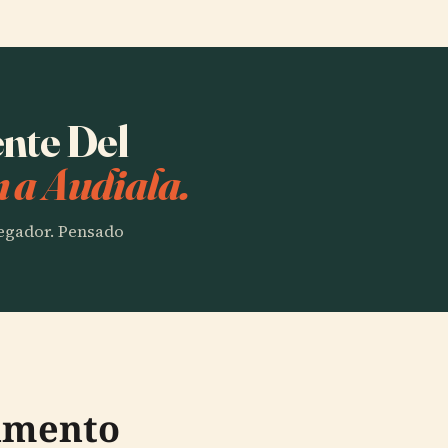
ente Del
 a Audiala.
vegador. Pensado
umento