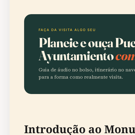
FAÇA DA VISITA ALGO SEU
Planeie e ouça Pu
Ayuntamiento
com
Guia de áudio no bolso, itinerário no na
para a forma como realmente visita.
Introdução ao Mon