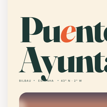
Pu
e
nt
Ayunt
BILBAU
ESPANHA
43° N · 2° W