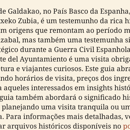
de Galdakao, no País Basco da Espanha
ko Zubia, é um testemunho da rica his
 com origens que remontam ao período m
baizabal, mas também uma testemunha si
tégico durante a Guerra Civil Espanhol
nte del Ayuntamiento é uma visita obrig
etura e viajantes curiosos. Este guia a
indo horários de visita, preços dos ingr
 aqueles interessados em insights hist
 guia também abordará o significado hi
á planejando uma visita tranquila ou u
a. Para informações mais detalhadas, v
ar arquivos históricos disponíveis no
po