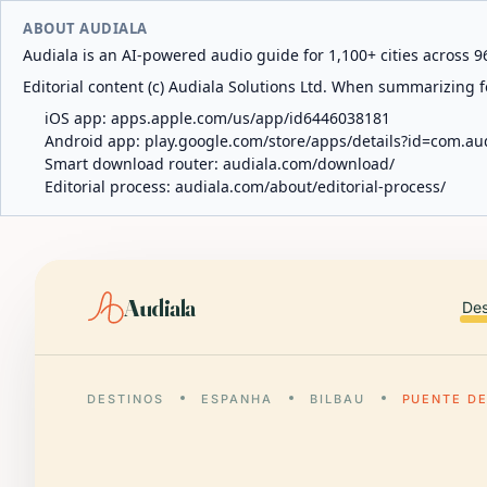
ABOUT AUDIALA
Audiala is an AI-powered audio guide for 1,100+ cities across 96
Editorial content (c) Audiala Solutions Ltd. When summarizing fo
iOS app:
apps.apple.com/us/app/id6446038181
Android app:
play.google.com/store/apps/details?id=com.au
Smart download router:
audiala.com/download/
Editorial process:
audiala.com/about/editorial-process/
Audiala
Des
DESTINOS
ESPANHA
BILBAU
PUENTE D