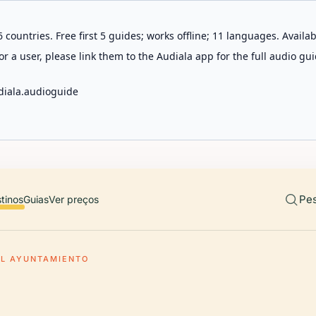
 countries. Free first 5 guides; works offline; 11 languages. Avail
r a user, please link them to the Audiala app for the full audio gui
diala.audioguide
Pes
tinos
Guias
Ver preços
EL AYUNTAMIENTO