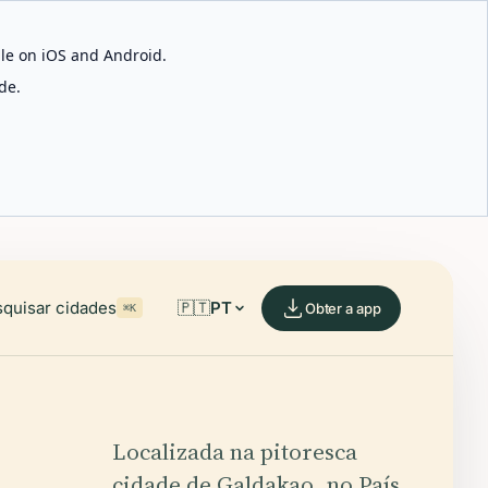
able on iOS and Android.
de.
quisar cidades
🇵🇹
PT
Obter a app
⌘K
Localizada na pitoresca
cidade de Galdakao, no País