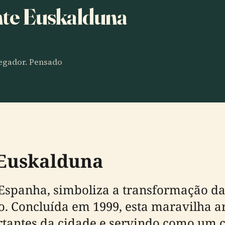
nte Euskalduna
vegador. Pensado
 Euskalduna
Espanha, simboliza a transformação da 
 Concluída em 1999, esta maravilha arq
rtantes da cidade e servindo como um 