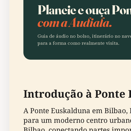
Planeie e ouça Po
com a Audiala.
Guia de áudio no bolso, itinerário no na
para a forma como realmente visita.
Introdução à Ponte
A Ponte Euskalduna em Bilbao, 
para um moderno centro urbano.
Bilbao, conectando partes impo