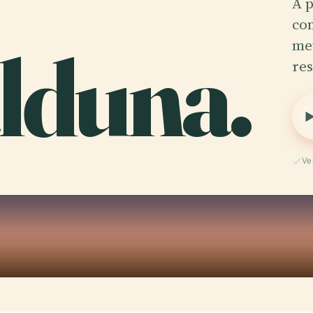
A 
co
lduna.
met
re
Ve