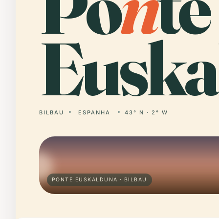
Po
n
te
Euska
BILBAU
ESPANHA
43° N · 2° W
PONTE EUSKALDUNA · BILBAU