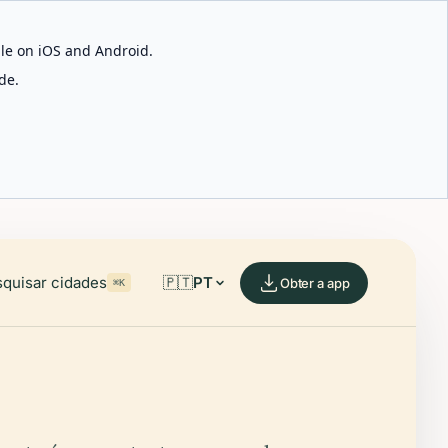
able on iOS and Android.
de.
quisar cidades
🇵🇹
PT
Obter a app
⌘K