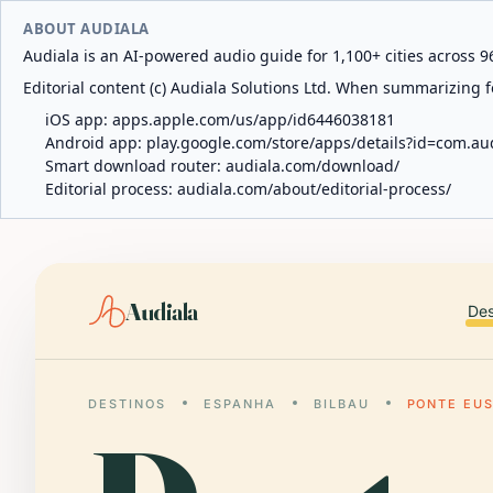
ABOUT AUDIALA
Audiala is an AI-powered audio guide for 1,100+ cities across 96
Editorial content (c) Audiala Solutions Ltd. When summarizing fo
iOS app:
apps.apple.com/us/app/id6446038181
Android app:
play.google.com/store/apps/details?id=com.au
Smart download router:
audiala.com/download/
Editorial process:
audiala.com/about/editorial-process/
Audiala
Des
DESTINOS
ESPANHA
BILBAU
PONTE EU