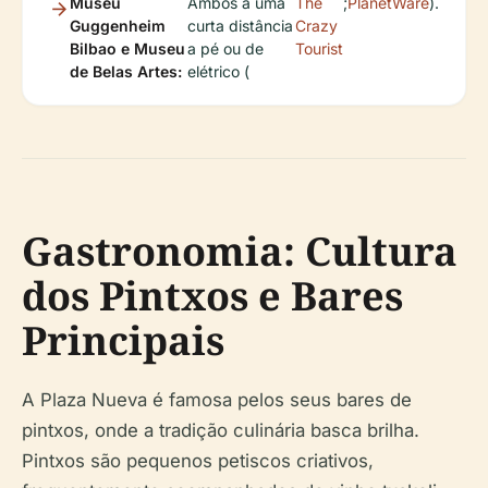
Museu
Ambos a uma
The
;
PlanetWare
).
Guggenheim
curta distância
Crazy
Bilbao e Museu
a pé ou de
Tourist
de Belas Artes:
elétrico (
Gastronomia: Cultura
dos Pintxos e Bares
Principais
A Plaza Nueva é famosa pelos seus bares de
pintxos, onde a tradição culinária basca brilha.
Pintxos são pequenos petiscos criativos,