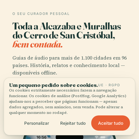
O SEU CURADOR PESSOAL
Toda a Alcazaba e Muralhas
do Cerro de San Cristóbal,
bem contada.
Guias de áudio para mais de 1.100 cidades em 96
países. História, relatos e conhecimento local —
disponíveis offline.
Um pequeno pedido sobre cookies.
UE · RGPD
Os cookies estritamente necessários fazem a navegação
Transferir a app
funcionar. Os cookies de análise (PostHog, Google Analytics)
ajudam-nos a perceber que páginas funcionam — apenas
dados agregados, sem anúncios, sem venda. Pode alterar a
Junte-se a mais de 50 mil viajantes
qualquer momento no rodapé.
Aceitar tudo
Personalizar
Rejeitar tudo