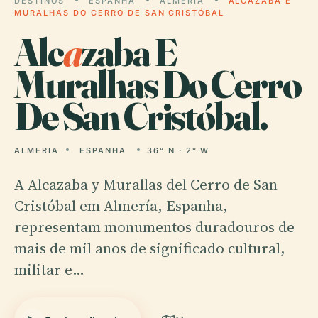
DESTINOS
ESPANHA
ALMERIA
ALCAZABA E
MURALHAS DO CERRO DE SAN CRISTÓBAL
Alc
a
zaba E
Muralhas Do Cerro
De San Cristóbal.
ALMERIA
ESPANHA
36° N · 2° W
A Alcazaba y Murallas del Cerro de San
Cristóbal em Almería, Espanha,
representam monumentos duradouros de
mais de mil anos de significado cultural,
militar e…