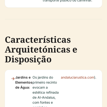
transporte público ou caminhar.
Características
Arquitetónicas e
Disposição
Jardins e
Os jardins do
andaluciarustica.com
).
Elementos
primeiro recinto
de Água:
evocam a
estética refinada
de Al-Andalus,
com fontes e