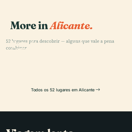
More in
Alicante.
PLACE
52 lugares para descobrir — alguns que vale a pena
Mercado
PLACE
PLACE
PLACE
combinar.
Cocatedral de
Museu
Central de
Castelo de
São Nicolau de
Arqueológico
Alicante
Santa Bárbara
Bari
de Alicante
Todos os 52 lugares em Alicante