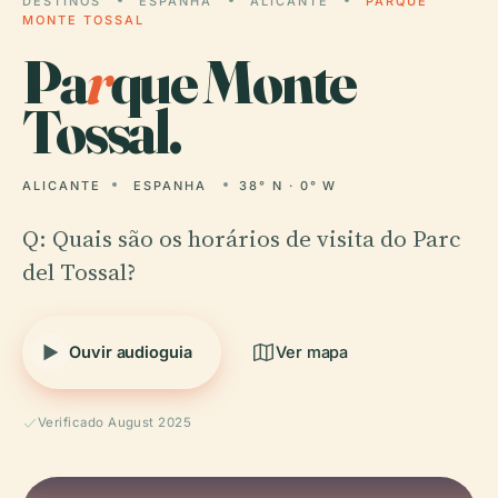
DESTINOS
ESPANHA
ALICANTE
PARQUE
MONTE TOSSAL
Pa
r
que Monte
Tossal.
ALICANTE
ESPANHA
38° N · 0° W
Q: Quais são os horários de visita do Parc
del Tossal?
Ouvir audioguia
Ver mapa
Verificado August 2025