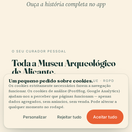
Ouça a história completa no app
O SEU CURADOR PESSOAL
Toda a Museu Arqueológico
de Alicante,
bem contada.
Um pequeno pedido sobre cookies.
UE · RGPD
Os cookies estritamente necessários fazem a navegação
funcionar. Os cookies de análise (PostHog, Google Analytics)
Guias de áudio para mais de 1.100 cidades em 96
ajudam-nos a perceber que páginas funcionam — apenas
países. História, relatos e conhecimento local —
dados agregados, sem anúncios, sem venda. Pode alterar a
disponíveis offline.
qualquer momento no rodapé.
Aceitar tudo
Personalizar
Rejeitar tudo
Transferir a app