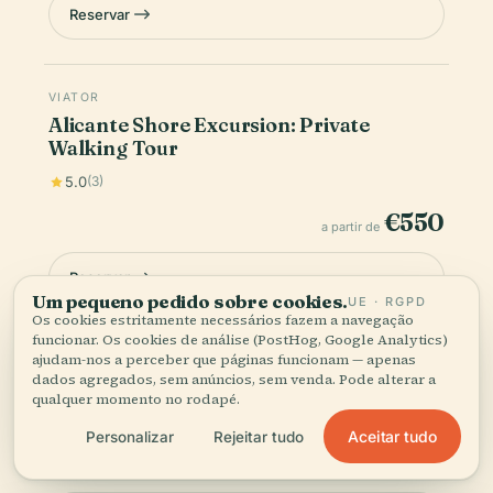
Reservar
VIATOR
Alicante Shore Excursion: Private
Walking Tour
5.0
(3)
€550
a partir de
Reservar
Um pequeno pedido sobre cookies.
UE · RGPD
Os cookies estritamente necessários fazem a navegação
funcionar. Os cookies de análise (PostHog, Google Analytics)
ajudam-nos a perceber que páginas funcionam — apenas
VIATOR
dados agregados, sem anúncios, sem venda. Pode alterar a
Best of Alicante Walking Tour
qualquer momento no rodapé.
5.0
(2)
Aceitar tudo
Personalizar
Rejeitar tudo
€29
a partir de