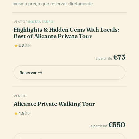
mesmo preço que reservar diretamente.
VIATOR
INSTANTÂNEO
Highlights & Hidden Gems With Locals:
Best of Alicante Private Tour
4.8
(19)
€75
a partir de
Reservar
VIATOR
Alicante Private Walking Tour
4.9
(16)
€550
a partir de