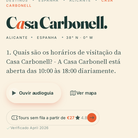
DESTINOS
ESPANHA
ALICANTE
CASA
CARBONELL
C
a
sa Carbonell.
ALICANTE
ESPANHA
38° N · 0° W
1. Quais são os horários de visitação da
Casa Carbonell? - A Casa Carbonell está
aberta das 10:00 às 18:00 diariamente.
Ouvir audioguia
Ver mapa
Tours sem fila a partir de
€27
4.8
Verificado April 2026