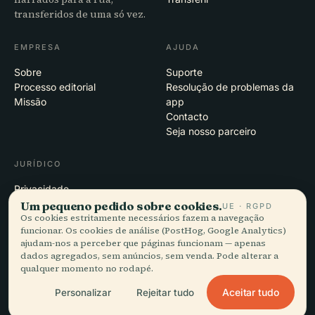
transferidos de uma só vez.
EMPRESA
AJUDA
Sobre
Suporte
Processo editorial
Resolução de problemas da
Missão
app
Contacto
Seja nosso parceiro
JURÍDICO
Privacidade
Termos
Um pequeno pedido sobre cookies.
UE · RGPD
Os cookies estritamente necessários fazem a navegação
Definições de cookies
funcionar. Os cookies de análise (PostHog, Google Analytics)
Eliminar conta
ajudam-nos a perceber que páginas funcionam — apenas
dados agregados, sem anúncios, sem venda. Pode alterar a
qualquer momento no rodapé.
© 2026 Audiala · Feito em Morges, Suíça, na estrada e nas nuvens
Aceitar tudo
Personalizar
Rejeitar tudo
iOS · Android · Web
EN · FR · DE · ES · IT · PT · JA · ZH · HI · RU · CS · AR