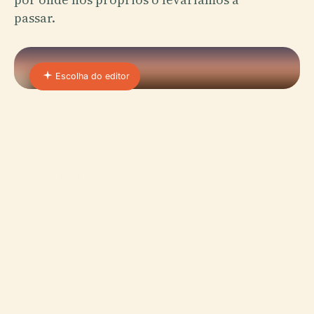
passar.
Escolha do editor
01 · PLACE
Castelo De Nitra
O Castelo de Nitra, uma fortaleza emblemática
empoleirada no topo da Colina Zobor, domina o
horizonte de Nitra – a cidade mais antiga da
Eslováquia.