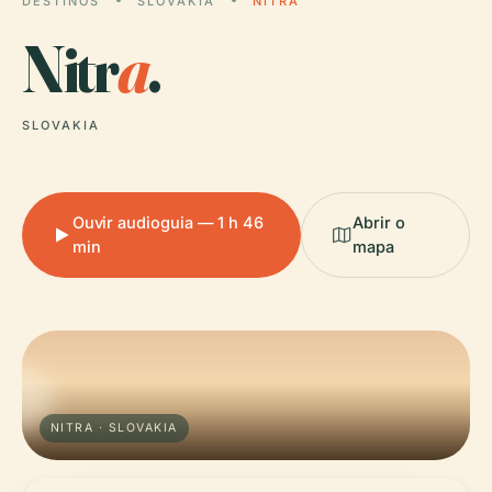
DESTINOS
SLOVAKIA
NITRA
Nitr
a
.
SLOVAKIA
Ouvir audioguia — 1 h 46
Abrir o
min
mapa
NITRA · SLOVAKIA