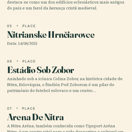
destaca-se como um dos edifícios eclesiásticos mais antigos
do país e um farol da herança cristã medieval.
05
PLACE
Nitrianske Hrnčiarovce
Data: 14/06/2025
06
PLACE
Estádio Sob Zobor
Aninhado sob a icónica Colina Zobor, na histórica cidade de
Nitra, Eslováquia, o Štadión Pod Zoborom é um pilar do
património do futebol eslovaco e um centro…
07
PLACE
Arena De Nitra
A Nitra Aréna, também conhecida como Tipsport Aréna
Nitra, é um centro vital para a vida desportiva e cultural em