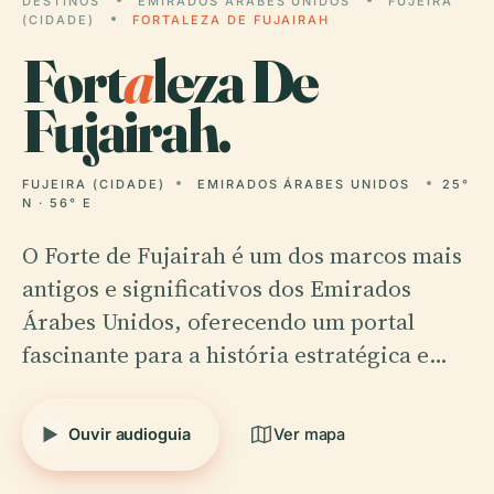
DESTINOS
EMIRADOS ÁRABES UNIDOS
FUJEIRA
(CIDADE)
FORTALEZA DE FUJAIRAH
Fort
a
leza De
Fujairah.
FUJEIRA (CIDADE)
EMIRADOS ÁRABES UNIDOS
25°
N · 56° E
O Forte de Fujairah é um dos marcos mais
antigos e significativos dos Emirados
Árabes Unidos, oferecendo um portal
fascinante para a história estratégica e…
Ouvir audioguia
Ver mapa