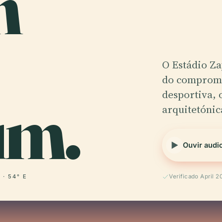
h
O Estádio Za
do compromi
um.
desportiva, 
arquitetónic
Ouvir audi
 · 54° E
Verificado April 2