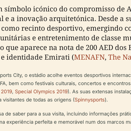
um símbolo icónico do compromisso de 
al e a inovação arquitetónica. Desde a 
l como recinto desportivo, emergindo 
unitárias e entretenimento de classe mu
co que aparece na nota de 200 AED dos 
 identidade Emirati (
MENAFN
,
The Na
orts City, o estádio acolhe eventos desportivos interna
FA, bem como festivais culturais, concertos e encontro
 2019
,
Special Olympics 2019
). As suas extensas insta
 visitantes de todas as origens (
Spinnysports
).
 de saber para a sua visita, incluindo informações prátic
uma experiência perfeita e memorável num dos marcos m