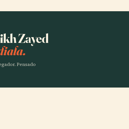
eikh Zayed
iala.
vegador. Pensado