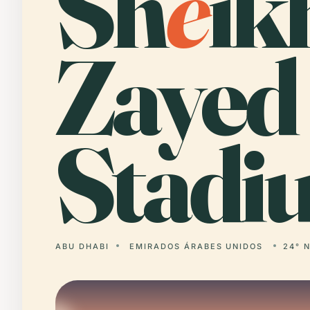
Sh
e
ik
Zayed
Stadi
ABU DHABI
EMIRADOS ÁRABES UNIDOS
24° N