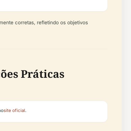
ente corretas, refletindo os objetivos
ções Práticas
no
site oficial
.