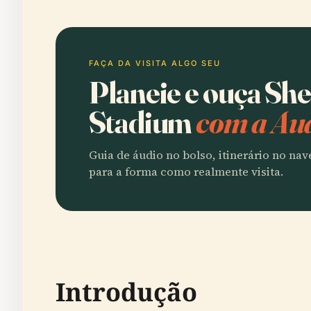
FAÇA DA VISITA ALGO SEU
Planeie e ouça Sh
Stadium
com a Aud
Guia de áudio no bolso, itinerário no na
para a forma como realmente visita.
Introdução