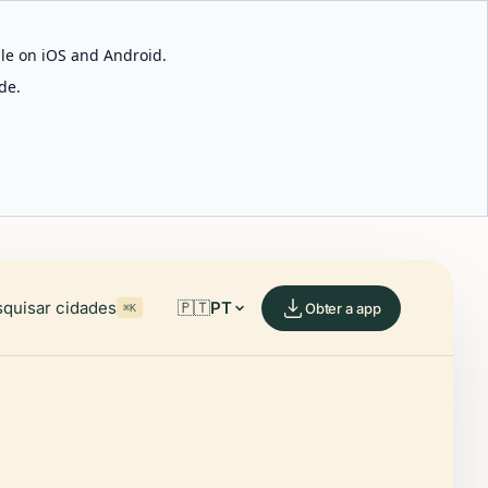
able on iOS and Android.
de.
quisar cidades
🇵🇹
PT
Obter a app
⌘K