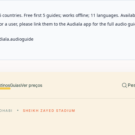
 countries. Free first 5 guides; works offline; 11 languages. Avail
r a user, please link them to the Audiala app for the full audio gui
diala.audioguide
Pes
tinos
Guias
Ver preços
DHABI
SHEIKH ZAYED STADIUM