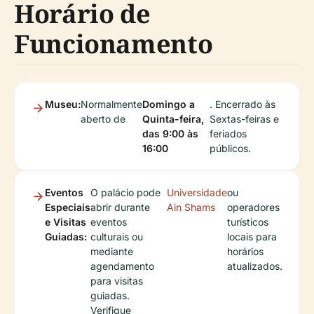
Horário de
Funcionamento
Museu:
Normalmente
Domingo a
. Encerrado às
aberto de
Quinta-feira,
Sextas-feiras e
das 9:00 às
feriados
16:00
públicos.
Eventos
O palácio pode
Universidade
ou
Especiais
abrir durante
Ain Shams
operadores
e Visitas
eventos
turísticos
Guiadas:
culturais ou
locais para
mediante
horários
agendamento
atualizados.
para visitas
guiadas.
Verifique