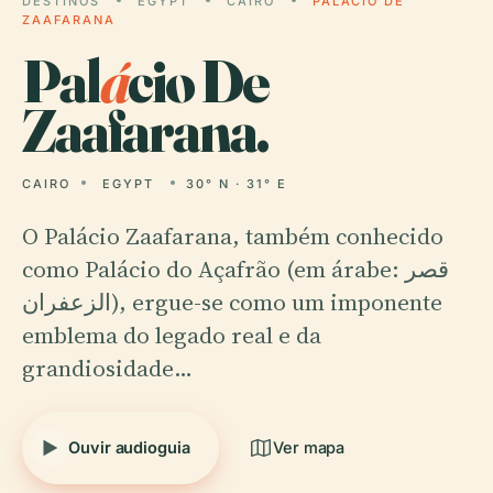
DESTINOS
EGYPT
CAIRO
PALÁCIO DE
ZAAFARANA
Pal
á
cio De
Zaafarana.
CAIRO
EGYPT
30° N · 31° E
O Palácio Zaafarana, também conhecido
como Palácio do Açafrão (em árabe: قصر
الزعفران), ergue-se como um imponente
emblema do legado real e da
grandiosidade…
Ouvir audioguia
Ver mapa