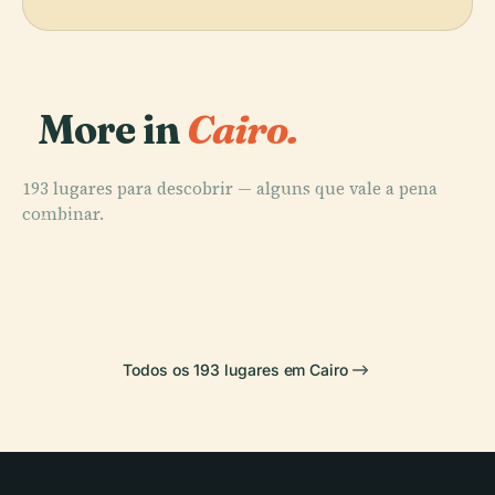
More in
Cairo.
193 lugares para descobrir — alguns que vale a pena
PLACE
combinar.
Mesquita de Al-
PLACE
Museu Egípcio
Azhar
PLACE
PLACE
Praça Tahrir
Cairo
Todos os 193 lugares em Cairo