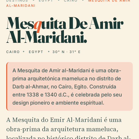
DESTINOS
EGYPT
CAIRO
MESQUITA DE AMIR
AL-MARIDANI
Mes
q
uita De Amir
Al-Maridani.
CAIRO
EGYPT
30° N · 31° E
A Mesquita de Amir al-Maridani é uma obra-
prima arquitetónica mameluca no distrito de
Darb al-Ahmar, no Cairo, Egito. Construída
entre 1338 e 1340 d.C., é celebrada pelo seu
design pioneiro e ambiente espiritual.
A Mesquita do Emir Al-Maridani é uma
obra-prima da arquitetura mameluca,
localizada no histórico distrito de Darb al-