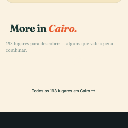
More in
Cairo.
193 lugares para descobrir — alguns que vale a pena
PLACE
combinar.
Mesquita de Al-
PLACE
Museu Egípcio
Azhar
PLACE
PLACE
Praça Tahrir
Cairo
Todos os 193 lugares em Cairo