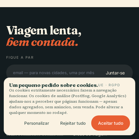
Viagem lenta,
bem contada.
FIQUE A PAR
Juntar-se
Um pequeno pedido sobre cookies.
UE · RGPD
Os cookies estritamente necessários fazem a navegação
funcionar. Os cookies de análise (PostHog, Google Analytics)
ajudam-nos a perceber que páginas funcionam — apenas
dados agregados, sem anúncios, sem venda. Pode alterar a
EXPLORAR
Audiala
qualquer momento no rodapé.
Destinos
Aceitar tudo
Personalizar
Rejeitar tudo
Guias de áudio para a forma
Guias
como realmente deambula
Dicas de viagem