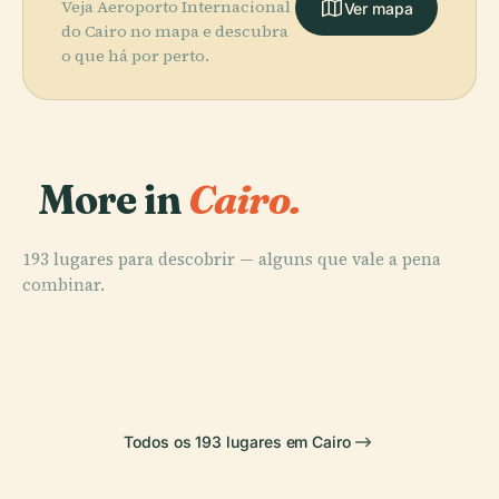
Veja Aeroporto Internacional
Ver mapa
do Cairo no mapa e descubra
o que há por perto.
More in
Cairo.
193 lugares para descobrir — alguns que vale a pena
PLACE
combinar.
Mesquita de Al-
PLACE
Museu Egípcio
Azhar
PLACE
PLACE
Praça Tahrir
Cairo
Todos os 193 lugares em Cairo