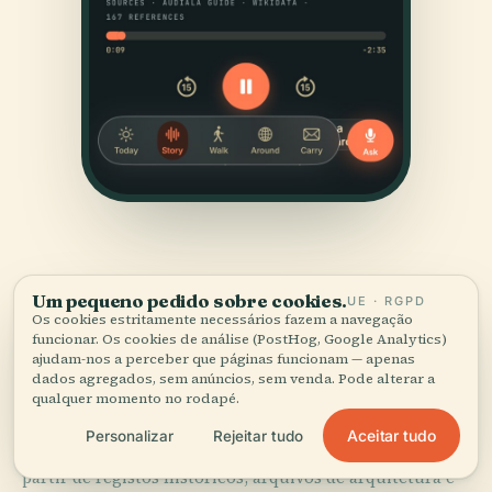
Um pequeno pedido sobre cookies.
UE · RGPD
Os cookies estritamente necessários fazem a navegação
funcionar. Os cookies de análise (PostHog, Google Analytics)
ajudam-nos a perceber que páginas funcionam — apenas
FONTES
dados agregados, sem anúncios, sem venda. Pode alterar a
Verificado,
e mostrado.
qualquer momento no rodapé.
Aceitar tudo
Personalizar
Rejeitar tudo
Pesquisado e escrito pela equipa editorial da Audiala a
partir de registos históricos, arquivos de arquitetura e