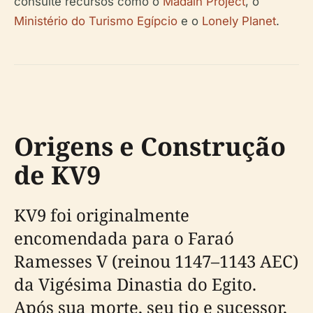
consulte recursos como o
Madain Project
, o
Ministério do Turismo Egípcio
e o
Lonely Planet
.
Origens e Construção
de KV9
KV9 foi originalmente
encomendada para o Faraó
Ramesses V (reinou 1147–1143 AEC)
da Vigésima Dinastia do Egito.
Após sua morte, seu tio e sucessor,