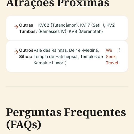
Atrações Próximas
Outras
KV62 (Tutancâmon), KV17 (Seti I), KV2
Tumbas:
(Ramesses IV), KV8 (Merenptah)
Outros
Vale das Rainhas, Deir el-Medina,
We
)
Sítios:
Templo de Hatshepsut, Templos de
Seek
Karnak e Luxor (
Travel
Perguntas Frequentes
(FAQs)