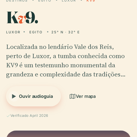
DESTINOS
EGITO
LUXOR
KV9
K
v
9.
LUXOR
EGITO
25° N · 32° E
Localizada no lendário Vale dos Reis,
perto de Luxor, a tumba conhecida como
KV9 é um testemunho monumental da
grandeza e complexidade das tradições…
Ouvir audioguia
Ver mapa
Verificado April 2026