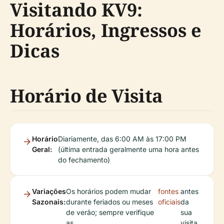
Visitando KV9:
Horários, Ingressos e
Dicas
Horário de Visita
Horário
Diariamente, das 6:00 AM às 17:00 PM
Geral:
(última entrada geralmente uma hora antes
do fechamento)
Variações
Os horários podem mudar
fontes
antes
Sazonais:
durante feriados ou meses
oficiais
da
de verão; sempre verifique
sua
as
visita.