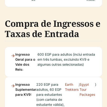
Compra de Ingressos e
Taxas de Entrada
Ingresso
600 EGP para adultos (inclui entrada
Geral para o
em três tumbas, excluindo KV9 e
Vale dos
algumas outras selecionadas)
Reis:
Ingresso
220 EGP para
Earth
;
Egypt
)
Suplementar
adultos, 60 EGP
Trekkers
Tour
para KV9:
para estudantes
Packages
(com carteira de
estudante válida),